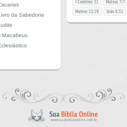
I Coríntios 12
Mateus 7:7
Zacarias
Mateus 11:28
João 8:32
Livro da Sabedoria
Judite
II Macabeus
Eclesiástico
Sua
Bíblia Online
www.suabibliaonline.com.br