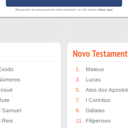
Bloqueador de popup precisa estar destivado, se não estiver
clique aqui
Novo Testament
Êxodo
1.
Mateus
Números
3.
Lucas
Josué
5.
Atos dos Apóstol
Rute
7.
I Coríntios
II Samuel
9.
Gálatas
I Reis
11.
Filipenses