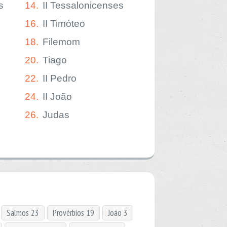
s
14.
II Tessalonicenses
16.
II Timóteo
18.
Filemom
20.
Tiago
22.
II Pedro
24.
II João
26.
Judas
Salmos 23
Provérbios 19
João 3