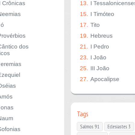
II Crônicas
13.
I Tessalonicense
Neemias
15.
I Timóteo
Jó
17.
Tito
Provérbios
19.
Hebreus
Cântico dos
21.
I Pedro
icos
23.
I João
Jeremias
25.
III João
Ezequiel
27.
Apocalipse
Oséias
Amós
Jonas
Tags
Naum
Salmos 91
Eclesiastes 3
Sofonias