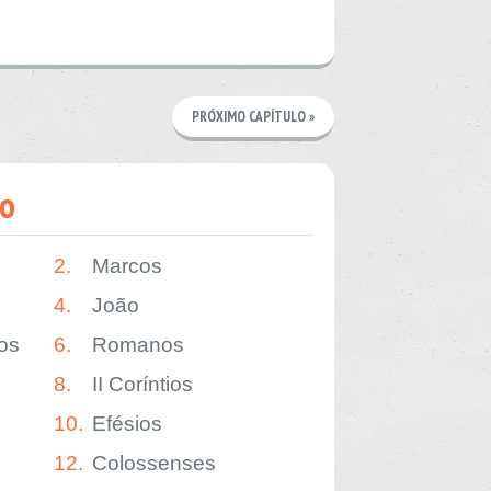
PRÓXIMO CAPÍTULO »
o
2.
Marcos
4.
João
os
6.
Romanos
8.
II Coríntios
10.
Efésios
12.
Colossenses