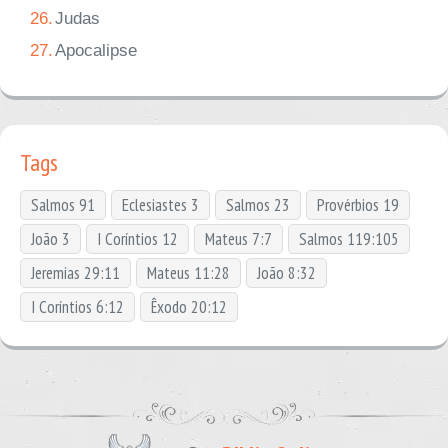
26.
Judas
27.
Apocalipse
Tags
Salmos 91
Eclesiastes 3
Salmos 23
Provérbios 19
João 3
I Coríntios 12
Mateus 7:7
Salmos 119:105
Jeremias 29:11
Mateus 11:28
João 8:32
I Coríntios 6:12
Êxodo 20:12