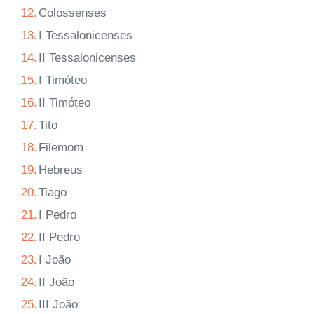
12.
Colossenses
13.
I Tessalonicenses
14.
II Tessalonicenses
15.
I Timóteo
16.
II Timóteo
17.
Tito
18.
Filemom
19.
Hebreus
20.
Tiago
21.
I Pedro
22.
II Pedro
23.
I João
24.
II João
25.
III João