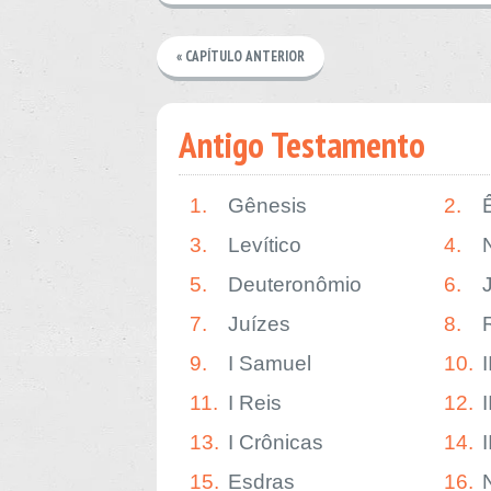
« CAPÍTULO ANTERIOR
Antigo Testamento
1.
Gênesis
2.
3.
Levítico
4.
5.
Deuteronômio
6.
7.
Juízes
8.
9.
I Samuel
10.
11.
I Reis
12.
I
13.
I Crônicas
14.
15.
Esdras
16.