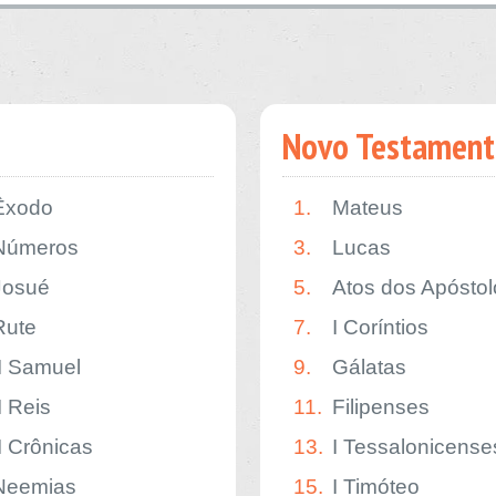
Novo Testament
Êxodo
1.
Mateus
Números
3.
Lucas
Josué
5.
Atos dos Apóstol
Rute
7.
I Coríntios
II Samuel
9.
Gálatas
I Reis
11.
Filipenses
II Crônicas
13.
I Tessalonicense
Neemias
15.
I Timóteo