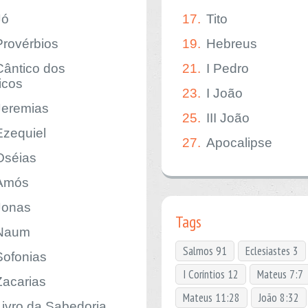
Jó
17.
Tito
Provérbios
19.
Hebreus
Cântico dos
21.
I Pedro
icos
23.
I João
Jeremias
25.
III João
Ezequiel
27.
Apocalipse
Oséias
Amós
Jonas
Tags
Naum
Salmos 91
Eclesiastes 3
Sofonias
I Coríntios 12
Mateus 7:7
Zacarias
Mateus 11:28
João 8:32
Livro da Sabedoria