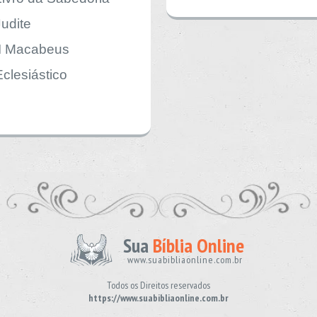
Judite
II Macabeus
Eclesiástico
Sua
Bíblia Online
www.suabibliaonline.com.br
Todos os Direitos reservados
https://www.suabibliaonline.com.br