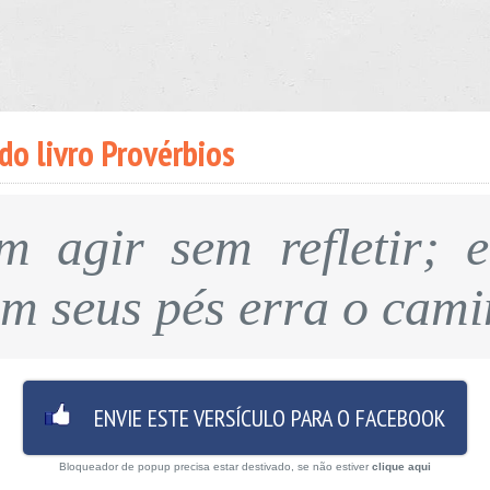
do livro Provérbios
 agir sem refletir; 
m seus pés erra o cami
ENVIE ESTE VERSÍCULO PARA O FACEBOOK
Bloqueador de popup precisa estar destivado, se não estiver
clique aqui