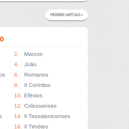
PRÓXIMO CAPÍTULO »
o
2.
Marcos
4.
João
os
6.
Romanos
8.
II Coríntios
10.
Efésios
12.
Colossenses
s
14.
II Tessalonicenses
16.
II Timóteo