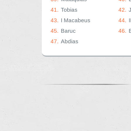
41.
Tobias
42.
43.
I Macabeus
44.
45.
Baruc
46.
47.
Abdias