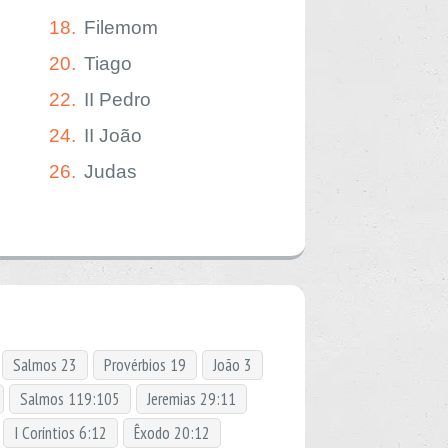
18.
Filemom
20.
Tiago
22.
II Pedro
24.
II João
26.
Judas
Salmos 23
Provérbios 19
João 3
Salmos 119:105
Jeremias 29:11
I Coríntios 6:12
Êxodo 20:12