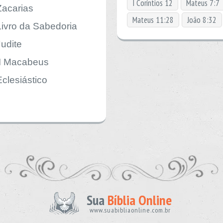
I Coríntios 12
Mateus 7:7
Zacarias
Mateus 11:28
João 8:32
Livro da Sabedoria
Judite
II Macabeus
Eclesiástico
Sua
Bíblia Online
www.suabibliaonline.com.br