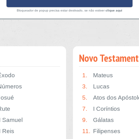
Bloqueador de popup precisa estar destivado, se não estiver
clique aqui
Novo Testament
Êxodo
1.
Mateus
Números
3.
Lucas
Josué
5.
Atos dos Apóstol
Rute
7.
I Coríntios
II Samuel
9.
Gálatas
I Reis
11.
Filipenses