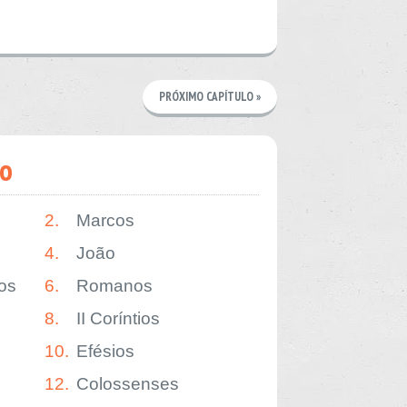
PRÓXIMO CAPÍTULO »
o
2.
Marcos
4.
João
os
6.
Romanos
8.
II Coríntios
10.
Efésios
12.
Colossenses