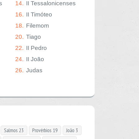
s
14.
II Tessalonicenses
16.
II Timóteo
18.
Filemom
20.
Tiago
22.
II Pedro
24.
II João
26.
Judas
Salmos 23
Provérbios 19
João 3