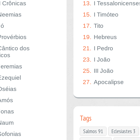
II Crônicas
13.
I Tessalonicense
Neemias
15.
I Timóteo
Jó
17.
Tito
Provérbios
19.
Hebreus
Cântico dos
21.
I Pedro
icos
23.
I João
Jeremias
25.
III João
Ezequiel
27.
Apocalipse
Oséias
Amós
Jonas
Tags
Naum
Salmos 91
Eclesiastes 3
Sofonias