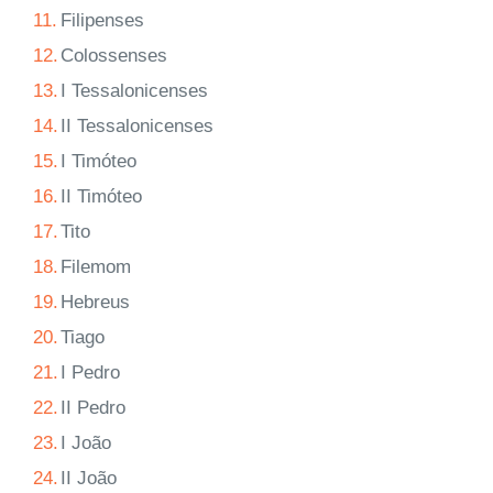
11.
Filipenses
12.
Colossenses
13.
I Tessalonicenses
14.
II Tessalonicenses
15.
I Timóteo
16.
II Timóteo
17.
Tito
18.
Filemom
19.
Hebreus
20.
Tiago
21.
I Pedro
22.
II Pedro
23.
I João
24.
II João