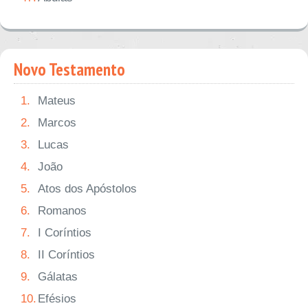
Novo Testamento
1.
Mateus
2.
Marcos
3.
Lucas
4.
João
5.
Atos dos Apóstolos
6.
Romanos
7.
I Coríntios
8.
II Coríntios
9.
Gálatas
10.
Efésios