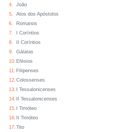
4.
João
5.
Atos dos Apóstolos
6.
Romanos
7.
I Coríntios
8.
II Coríntios
9.
Gálatas
10.
Efésios
11.
Filipenses
12.
Colossenses
13.
I Tessalonicenses
14.
II Tessalonicenses
15.
I Timóteo
16.
II Timóteo
17.
Tito