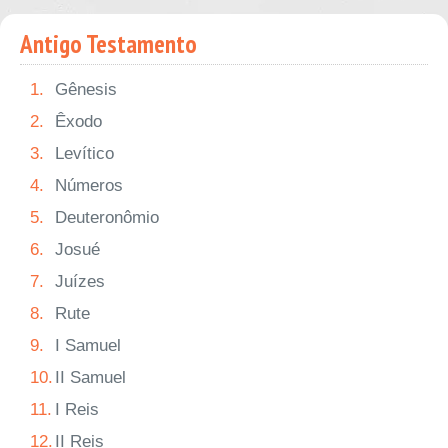
Antigo Testamento
1.
Gênesis
2.
Êxodo
3.
Levítico
4.
Números
5.
Deuteronômio
6.
Josué
7.
Juízes
8.
Rute
9.
I Samuel
10.
II Samuel
11.
I Reis
12.
II Reis