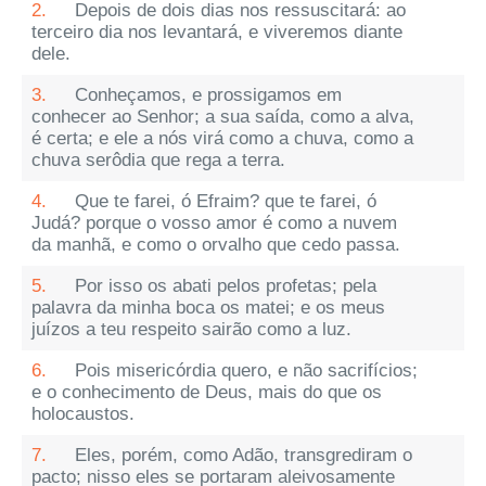
2.
Depois de dois dias nos ressuscitará: ao
terceiro dia nos levantará, e viveremos diante
dele.
3.
Conheçamos, e prossigamos em
conhecer ao Senhor; a sua saída, como a alva,
é certa; e ele a nós virá como a chuva, como a
chuva serôdia que rega a terra.
4.
Que te farei, ó Efraim? que te farei, ó
Judá? porque o vosso amor é como a nuvem
da manhã, e como o orvalho que cedo passa.
5.
Por isso os abati pelos profetas; pela
palavra da minha boca os matei; e os meus
juízos a teu respeito sairão como a luz.
6.
Pois misericórdia quero, e não sacrifícios;
e o conhecimento de Deus, mais do que os
holocaustos.
7.
Eles, porém, como Adão, transgrediram o
pacto; nisso eles se portaram aleivosamente