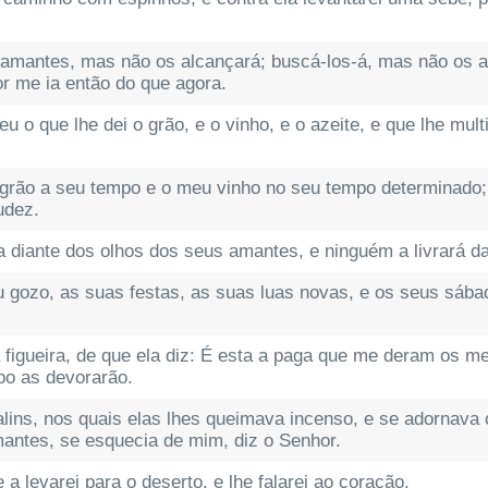
amantes, mas não os alcançará; buscá-los-á, mas não os acha
r me ia então do que agora.
u o que lhe dei o grão, e o vinho, e o azeite, e que lhe multi
u grão a seu tempo e o meu vinho no seu tempo determinado; 
udez.
za diante dos olhos dos seus amantes, e ninguém a livrará 
 gozo, as suas festas, as suas luas novas, e os seus sába
 figueira, de que ela diz: É esta a paga que me deram os me
po as devorarão.
aalins, nos quais elas lhes queimava incenso, e se adornav
mantes, se esquecia de mim, diz o Senhor.
e a levarei para o deserto, e lhe falarei ao coração.