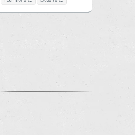
I Coríntios 6:12
Êxodo 20:12