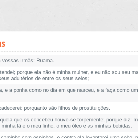
as
 a vossas irmãs: Ruama.
ndei; porque ela não é minha mulher, e eu não sou seu mar
seus adultérios de entre os seus seios;
da, e a ponha como no dia em que nasceu, e a faça como um
adecerei; porquanto são filhos de prostituições.
aquela que os concebeu houve-se torpemente; porque diz: I
minha lã e o meu linho, o meu óleo e as minhas bebidas.
 o caminho com espinhos, e contra ela levantarei uma sebe, 