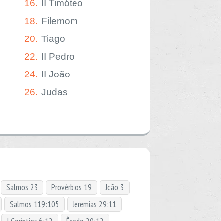
16.
II Timóteo
18.
Filemom
20.
Tiago
22.
II Pedro
24.
II João
26.
Judas
Salmos 23
Provérbios 19
João 3
Salmos 119:105
Jeremias 29:11