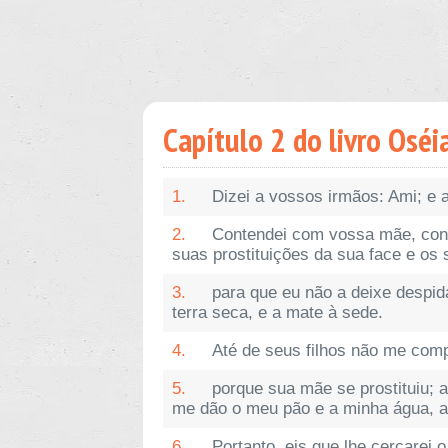
Capítulo 2 do livro Oséi
1.
Dizei a vossos irmãos: Ami; e
2.
Contendei com vossa mãe, conte
suas prostituições da sua face e os 
3.
para que eu não a deixe despi
terra seca, e a mate à sede.
4.
Até de seus filhos não me comp
5.
porque sua mãe se prostituiu; 
me dão o meu pão e a minha água, a 
6.
Portanto, eis que lhe cercarei