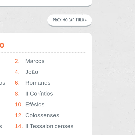
PRÓXIMO CAPÍTULO »
o
2.
Marcos
4.
João
os
6.
Romanos
8.
II Coríntios
10.
Efésios
12.
Colossenses
s
14.
II Tessalonicenses