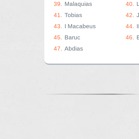
39.
Malaquias
40.
41.
Tobias
42.
43.
I Macabeus
44.
45.
Baruc
46.
47.
Abdias