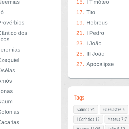
Neemias
15.
I Timóteo
Jó
17.
Tito
Provérbios
19.
Hebreus
Cântico dos
21.
I Pedro
icos
23.
I João
Jeremias
25.
III João
Ezequiel
27.
Apocalipse
Oséias
Amós
Jonas
Tags
Naum
Salmos 91
Eclesiastes 3
Sofonias
I Coríntios 12
Mateus 7:7
Zacarias