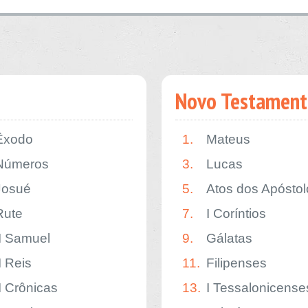
Novo Testament
Êxodo
1.
Mateus
Números
3.
Lucas
Josué
5.
Atos dos Apóstol
Rute
7.
I Coríntios
II Samuel
9.
Gálatas
I Reis
11.
Filipenses
II Crônicas
13.
I Tessalonicense