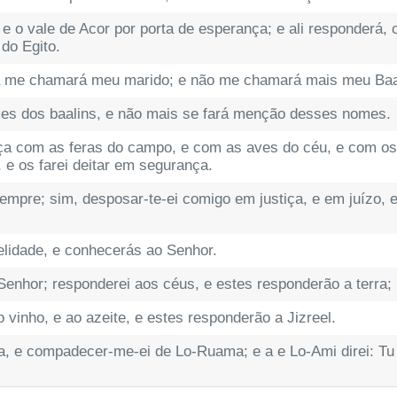
, e o vale de Acor por porta de esperança; e ali responderá
do Egito.
ela me chamará meu marido; e não me chamará mais meu Baa
omes dos baalins, e não mais se fará menção desses nomes.
nça com as feras do campo, e com as aves do céu, e com os r
a, e os farei deitar em segurança.
empre; sim, desposar-te-ei comigo em justiça, e em juízo,
elidade, e conhecerás ao Senhor.
 Senhor; responderei aos céus, e estes responderão a terra;
o vinho, e ao azeite, e estes responderão a Jizreel.
a, e compadecer-me-ei de Lo-Ruama; e a e Lo-Ami direi: Tu 