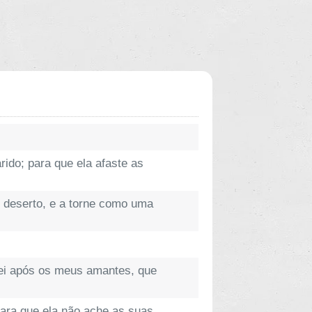
ido; para que ela afaste as
 deserto, e a torne como uma
rei após os meus amantes, que
para que ela não ache as suas