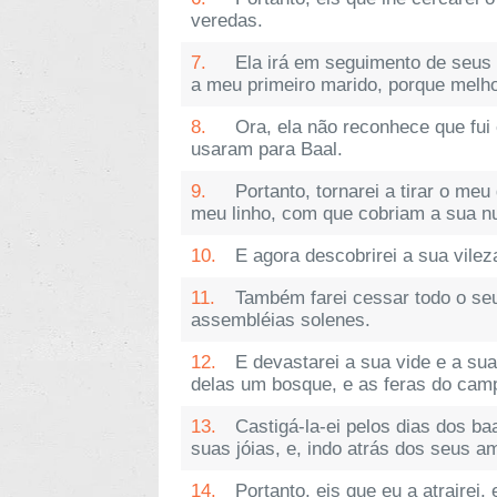
veredas.
7.
Ela irá em seguimento de seus 
a meu primeiro marido, porque melho
8.
Ora, ela não reconhece que fui e
usaram para Baal.
9.
Portanto, tornarei a tirar o me
meu linho, com que cobriam a sua n
10.
E agora descobrirei a sua vile
11.
Também farei cessar todo o seu
assembléias solenes.
12.
E devastarei a sua vide e a sua
delas um bosque, e as feras do cam
13.
Castigá-la-ei pelos dias dos b
suas jóias, e, indo atrás dos seus a
14.
Portanto, eis que eu a atrairei, 