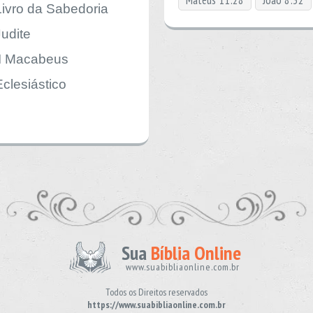
Mateus 11:28
João 8:32
Livro da Sabedoria
Judite
II Macabeus
Eclesiástico
Sua
Bíblia Online
www.suabibliaonline.com.br
Todos os Direitos reservados
https://www.suabibliaonline.com.br