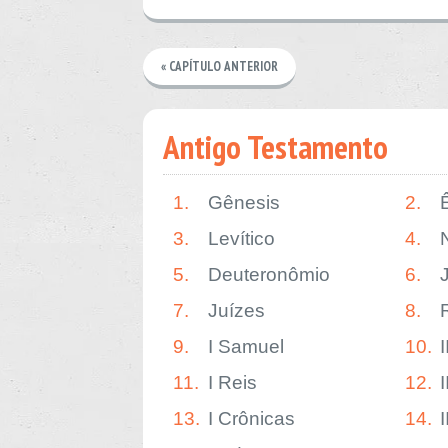
« CAPÍTULO ANTERIOR
Antigo Testamento
1.
Gênesis
2.
3.
Levítico
4.
5.
Deuteronômio
6.
7.
Juízes
8.
9.
I Samuel
10.
11.
I Reis
12.
I
13.
I Crônicas
14.