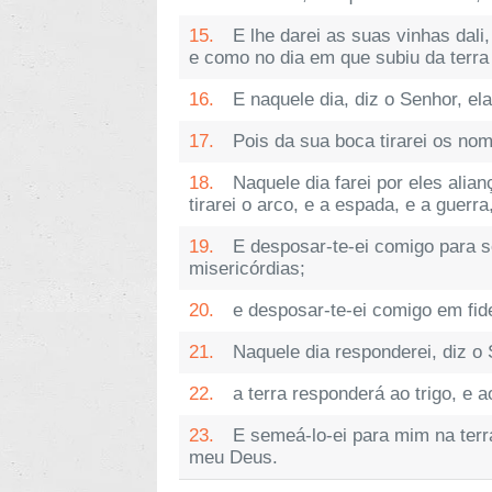
15.
E lhe darei as suas vinhas dali
e como no dia em que subiu da terra 
16.
E naquele dia, diz o Senhor, 
17.
Pois da sua boca tirarei os n
18.
Naquele dia farei por eles alia
tirarei o arco, e a espada, e a guerr
19.
E desposar-te-ei comigo para s
misericórdias;
20.
e desposar-te-ei comigo em fid
21.
Naquele dia responderei, diz o
22.
a terra responderá ao trigo, e a
23.
E semeá-lo-ei para mim na terr
meu Deus.