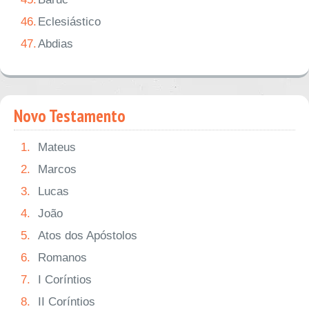
46.
Eclesiástico
47.
Abdias
Novo Testamento
1.
Mateus
2.
Marcos
3.
Lucas
4.
João
5.
Atos dos Apóstolos
6.
Romanos
7.
I Coríntios
8.
II Coríntios