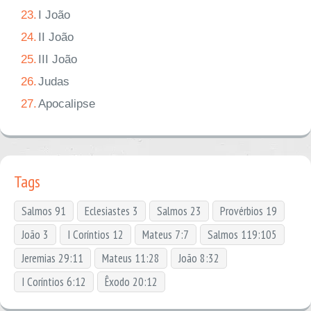
23.
I João
24.
II João
25.
III João
26.
Judas
27.
Apocalipse
Tags
Salmos 91
Eclesiastes 3
Salmos 23
Provérbios 19
João 3
I Coríntios 12
Mateus 7:7
Salmos 119:105
Jeremias 29:11
Mateus 11:28
João 8:32
I Coríntios 6:12
Êxodo 20:12