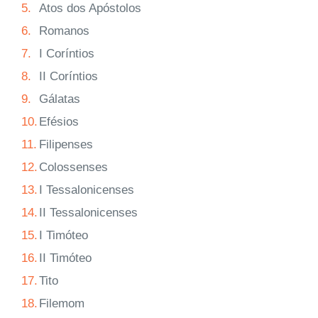
5.
Atos dos Apóstolos
6.
Romanos
7.
I Coríntios
8.
II Coríntios
9.
Gálatas
10.
Efésios
11.
Filipenses
12.
Colossenses
13.
I Tessalonicenses
14.
II Tessalonicenses
15.
I Timóteo
16.
II Timóteo
17.
Tito
18.
Filemom