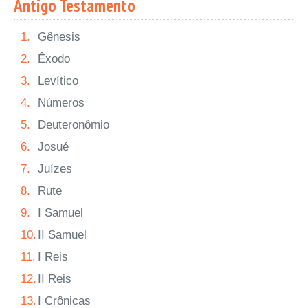
Antigo Testamento
1.
Gênesis
2.
Êxodo
3.
Levítico
4.
Números
5.
Deuteronômio
6.
Josué
7.
Juízes
8.
Rute
9.
I Samuel
10.
II Samuel
11.
I Reis
12.
II Reis
13.
I Crônicas