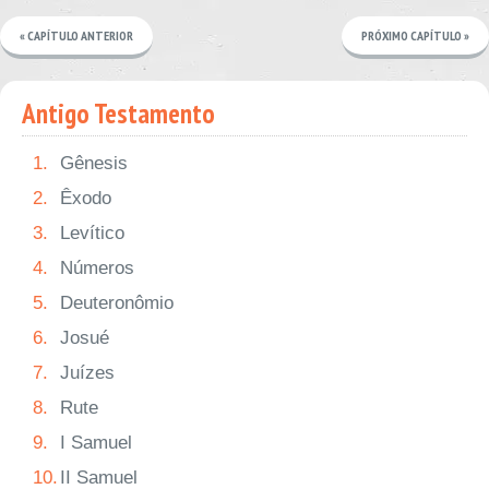
« CAPÍTULO ANTERIOR
PRÓXIMO CAPÍTULO »
Antigo Testamento
1.
Gênesis
2.
Êxodo
3.
Levítico
4.
Números
5.
Deuteronômio
6.
Josué
7.
Juízes
8.
Rute
9.
I Samuel
10.
II Samuel