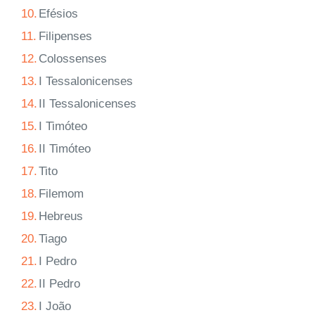
10.
Efésios
11.
Filipenses
12.
Colossenses
13.
I Tessalonicenses
14.
II Tessalonicenses
15.
I Timóteo
16.
II Timóteo
17.
Tito
18.
Filemom
19.
Hebreus
20.
Tiago
21.
I Pedro
22.
II Pedro
23.
I João