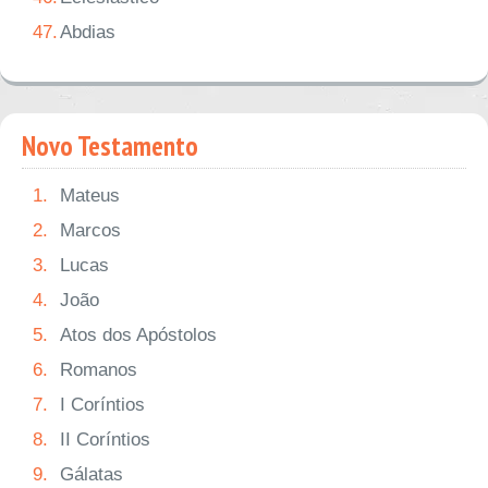
47.
Abdias
Novo Testamento
1.
Mateus
2.
Marcos
3.
Lucas
4.
João
5.
Atos dos Apóstolos
6.
Romanos
7.
I Coríntios
8.
II Coríntios
9.
Gálatas