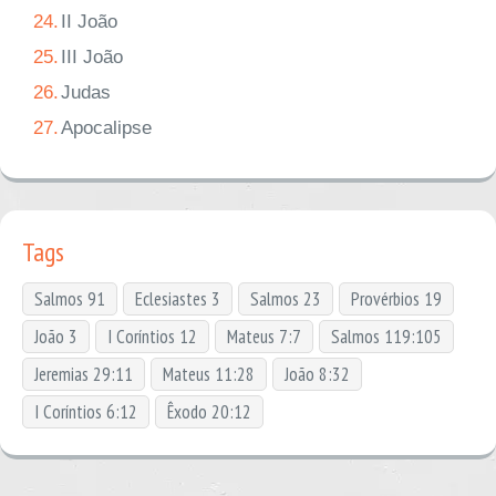
24.
II João
25.
III João
26.
Judas
27.
Apocalipse
Tags
Salmos 91
Eclesiastes 3
Salmos 23
Provérbios 19
João 3
I Coríntios 12
Mateus 7:7
Salmos 119:105
Jeremias 29:11
Mateus 11:28
João 8:32
I Coríntios 6:12
Êxodo 20:12