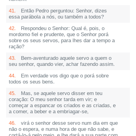
41.
Então Pedro perguntou: Senhor, dizes
essa parábola a nós, ou também a todos?
42.
Respondeu o Senhor: Qual é, pois, o
mordomo fiel e prudente, que o Senhor porá
sobre os seus servos, para lhes dar a tempo a
ração?
43.
Bem-aventurado aquele servo a quem o
seu senhor, quando vier, achar fazendo assim.
44.
Em verdade vos digo que o porá sobre
todos os seus bens.
45.
Mas, se aquele servo disser em teu
coração: O meu senhor tarda em vir; e
começar a espancar os criados e as criadas, e
a comer, a beber e a embriagar-se,
46.
virá o senhor desse servo num dia em que
não o espera, e numa hora de que não sabe, e
cortá-lo-á pelo meio, e lhe dará a sua parte com