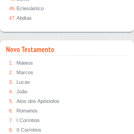
46.
Eclesiástico
47.
Abdias
Novo Testamento
1.
Mateus
2.
Marcos
3.
Lucas
4.
João
5.
Atos dos Apóstolos
6.
Romanos
7.
I Coríntios
8.
II Coríntios