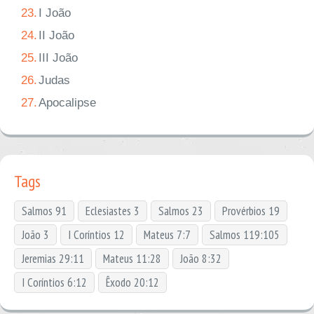
23.
I João
24.
II João
25.
III João
26.
Judas
27.
Apocalipse
Tags
Salmos 91
Eclesiastes 3
Salmos 23
Provérbios 19
João 3
I Coríntios 12
Mateus 7:7
Salmos 119:105
Jeremias 29:11
Mateus 11:28
João 8:32
I Coríntios 6:12
Êxodo 20:12