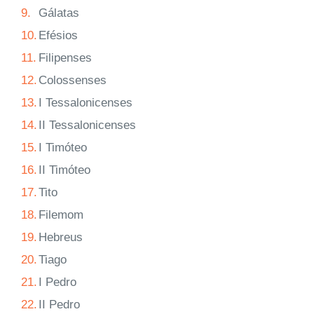
9.
Gálatas
10.
Efésios
11.
Filipenses
12.
Colossenses
13.
I Tessalonicenses
14.
II Tessalonicenses
15.
I Timóteo
16.
II Timóteo
17.
Tito
18.
Filemom
19.
Hebreus
20.
Tiago
21.
I Pedro
22.
II Pedro