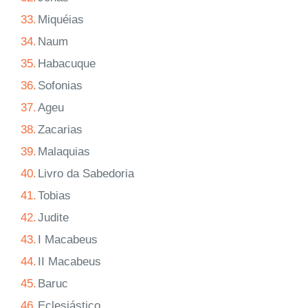
33.
Miquéias
34.
Naum
35.
Habacuque
36.
Sofonias
37.
Ageu
38.
Zacarias
39.
Malaquias
40.
Livro da Sabedoria
41.
Tobias
42.
Judite
43.
I Macabeus
44.
II Macabeus
45.
Baruc
46.
Eclesiástico