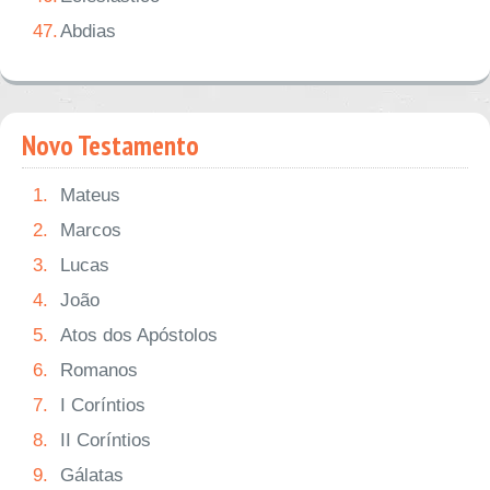
47.
Abdias
Novo Testamento
1.
Mateus
2.
Marcos
3.
Lucas
4.
João
5.
Atos dos Apóstolos
6.
Romanos
7.
I Coríntios
8.
II Coríntios
9.
Gálatas