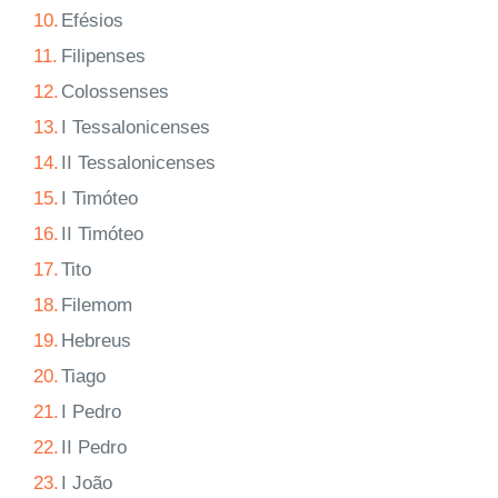
10.
Efésios
11.
Filipenses
12.
Colossenses
13.
I Tessalonicenses
14.
II Tessalonicenses
15.
I Timóteo
16.
II Timóteo
17.
Tito
18.
Filemom
19.
Hebreus
20.
Tiago
21.
I Pedro
22.
II Pedro
23.
I João