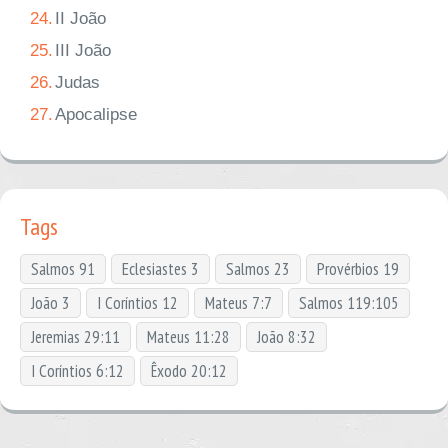
24.
II João
25.
III João
26.
Judas
27.
Apocalipse
Tags
Salmos 91
Eclesiastes 3
Salmos 23
Provérbios 19
João 3
I Coríntios 12
Mateus 7:7
Salmos 119:105
Jeremias 29:11
Mateus 11:28
João 8:32
I Coríntios 6:12
Êxodo 20:12