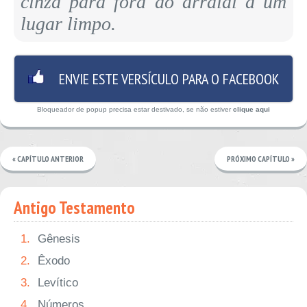
cinza para fora do arraial a um
lugar limpo.
ENVIE ESTE VERSÍCULO PARA O FACEBOOK
Bloqueador de popup precisa estar destivado, se não estiver
clique aqui
« CAPÍTULO ANTERIOR
PRÓXIMO CAPÍTULO »
Antigo Testamento
1.
Gênesis
2.
Êxodo
3.
Levítico
4.
Números