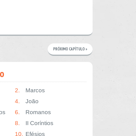
PRÓXIMO CAPÍTULO »
o
2.
Marcos
4.
João
os
6.
Romanos
8.
II Coríntios
10.
Efésios