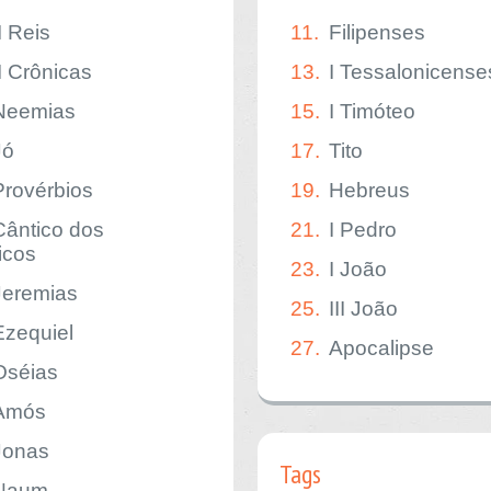
I Reis
11.
Filipenses
II Crônicas
13.
I Tessalonicense
Neemias
15.
I Timóteo
Jó
17.
Tito
Provérbios
19.
Hebreus
Cântico dos
21.
I Pedro
icos
23.
I João
Jeremias
25.
III João
Ezequiel
27.
Apocalipse
Oséias
Amós
Jonas
Tags
Naum