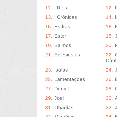
11.
I Reis
12.
I
13.
I Crônicas
14.
15.
Esdras
16.
17.
Ester
18.
19.
Salmos
20.
21.
Eclesiastes
22.
Cânt
23.
Isaías
24.
25.
Lamentações
26.
27.
Daniel
28.
29.
Joel
30.
31.
Obadias
32.
33.
Miquéias
34.