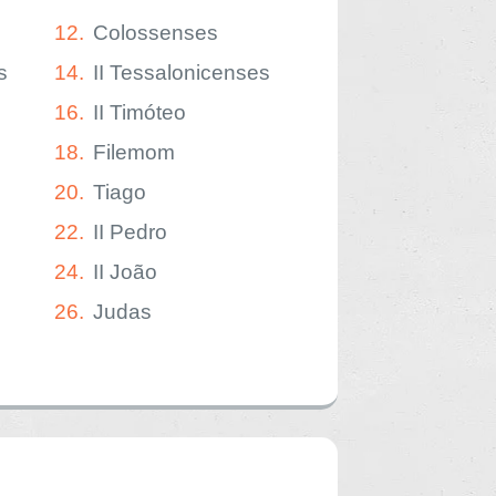
12.
Colossenses
s
14.
II Tessalonicenses
16.
II Timóteo
18.
Filemom
20.
Tiago
22.
II Pedro
24.
II João
26.
Judas