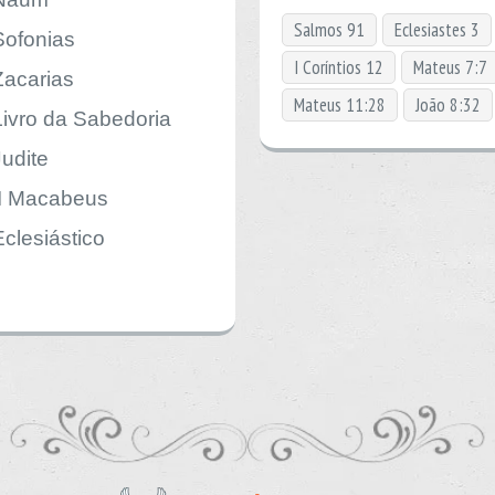
Salmos 91
Eclesiastes 3
Sofonias
I Coríntios 12
Mateus 7:7
Zacarias
Mateus 11:28
João 8:32
Livro da Sabedoria
Judite
II Macabeus
Eclesiástico