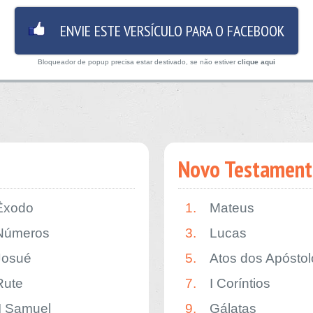
ENVIE ESTE VERSÍCULO PARA O FACEBOOK
Bloqueador de popup precisa estar destivado, se não estiver
clique aqui
Novo Testament
Êxodo
1.
Mateus
Números
3.
Lucas
Josué
5.
Atos dos Apóstol
Rute
7.
I Coríntios
II Samuel
9.
Gálatas