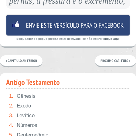
pernas, a fressura e o excremento,
ENVIE ESTE VERSÍCULO PARA O FACEBOOK
Bloqueador de popup precisa estar destivado, se não estiver
clique aqui
« CAPÍTULO ANTERIOR
PRÓXIMO CAPÍTULO »
Antigo Testamento
1.
Gênesis
2.
Êxodo
3.
Levítico
4.
Números
5.
Deuteronômio