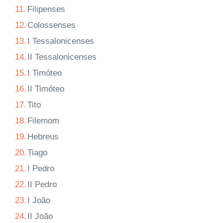
11.
Filipenses
12.
Colossenses
13.
I Tessalonicenses
14.
II Tessalonicenses
15.
I Timóteo
16.
II Timóteo
17.
Tito
18.
Filemom
19.
Hebreus
20.
Tiago
21.
I Pedro
22.
II Pedro
23.
I João
24.
II João