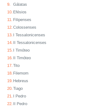
9.
Gálatas
10.
Efésios
11.
Filipenses
12.
Colossenses
13.
I Tessalonicenses
14.
II Tessalonicenses
15.
I Timóteo
16.
II Timóteo
17.
Tito
18.
Filemom
19.
Hebreus
20.
Tiago
21.
I Pedro
22.
II Pedro