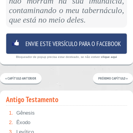
não morram na sua imundícia,
contaminando o meu tabernáculo,
que está no meio deles.
ENVIE ESTE VERSÍCULO PARA O FACEBOOK
Bloqueador de popup precisa estar destivado, se não estiver
clique aqui
« CAPÍTULO ANTERIOR
PRÓXIMO CAPÍTULO »
Antigo Testamento
1.
Gênesis
2.
Êxodo
3.
Levítico