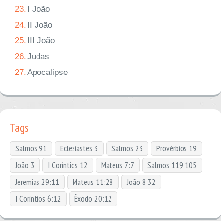
23.
I João
24.
II João
25.
III João
26.
Judas
27.
Apocalipse
Tags
Salmos 91
Eclesiastes 3
Salmos 23
Provérbios 19
João 3
I Coríntios 12
Mateus 7:7
Salmos 119:105
Jeremias 29:11
Mateus 11:28
João 8:32
I Coríntios 6:12
Êxodo 20:12