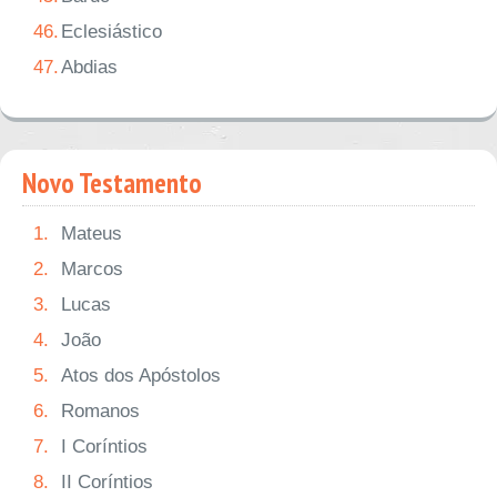
46.
Eclesiástico
47.
Abdias
Novo Testamento
1.
Mateus
2.
Marcos
3.
Lucas
4.
João
5.
Atos dos Apóstolos
6.
Romanos
7.
I Coríntios
8.
II Coríntios