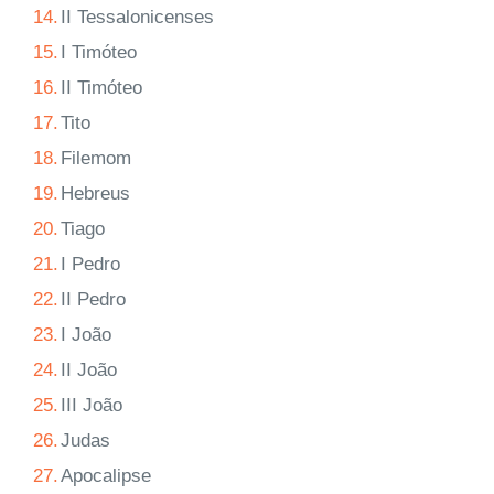
14.
II Tessalonicenses
15.
I Timóteo
16.
II Timóteo
17.
Tito
18.
Filemom
19.
Hebreus
20.
Tiago
21.
I Pedro
22.
II Pedro
23.
I João
24.
II João
25.
III João
26.
Judas
27.
Apocalipse