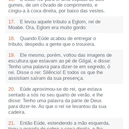
gumes, de um côvado de comprimento, e
cingiu-a à coxa direita, por baixo das vestes.
17.
E levou aquele tributo a Eglom, rei de
Moabe. Ora, Eglom era muito gordo:
18.
Quando Eúde acabou de entregar o
tributo, despediu a gente que o trouxera.
19.
Ele mesmo, porém, voltou das imagens de
escultura que estavam ao pé de Gilgal, e disse:
Tenho uma palavra para dizer-te em segredo, ó
rei. Disse o rei: Silêncio! E todos os que lhe
assistiam saíram da sua presença.
20.
Eúde aproximou-se do rei, que estava
sentado a sós no seu quarto de verão, e lhe
disse: Tenho uma palavra da parte de Deus
para dizer-te. Ao que o rei se levantou da sua
cadeira.
21.
Então Eúde, estendendo a mão esquerda,
tirou a espada de sobre a coxa direita, e lha