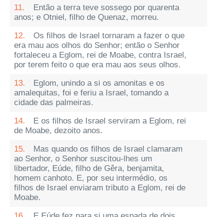
11.
Então a terra teve sossego por quarenta
anos; e Otniel, filho de Quenaz, morreu.
12.
Os filhos de Israel tornaram a fazer o que
era mau aos olhos do Senhor; então o Senhor
fortaleceu a Eglom, rei de Moabe, contra Israel,
por terem feito o que era mau aos seus olhos.
13.
Eglom, unindo a si os amonitas e os
amalequitas, foi e feriu a Israel, tomando a
cidade das palmeiras.
14.
E os filhos de Israel serviram a Eglom, rei
de Moabe, dezoito anos.
15.
Mas quando os filhos de Israel clamaram
ao Senhor, o Senhor suscitou-lhes um
libertador, Eúde, filho de Gêra, benjamita,
homem canhoto. E, por seu intermédio, os
filhos de Israel enviaram tributo a Eglom, rei de
Moabe.
16.
E Eúde fez para si uma espada de dois