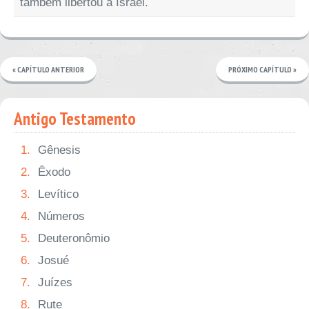
também libertou a Israel.
« CAPÍTULO ANTERIOR
PRÓXIMO CAPÍTULO »
Antigo Testamento
1.
Gênesis
2.
Êxodo
3.
Levítico
4.
Números
5.
Deuteronômio
6.
Josué
7.
Juízes
8.
Rute