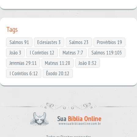
Tags
Salmos 91
Eclesiastes 3
Salmos 23
Provérbios 19
João 3
I Coríntios 12
Mateus 7:7
Salmos 119:105
Jeremias 29:11
Mateus 11:28
João 8:32
I Coríntios 6:12
Êxodo 20:12
Sua
Bíblia Online
www.suabibliaonline.com.br