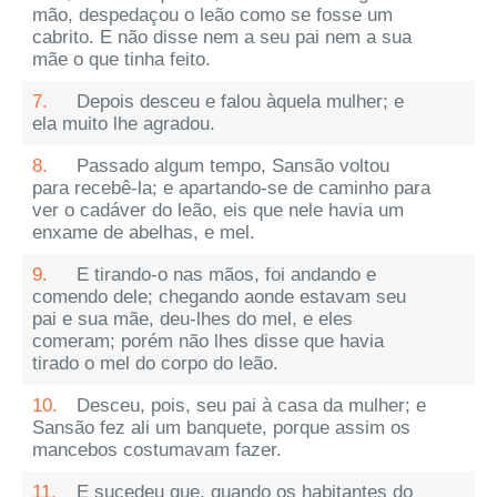
mão, despedaçou o leão como se fosse um
cabrito. E não disse nem a seu pai nem a sua
mãe o que tinha feito.
7.
Depois desceu e falou àquela mulher; e
ela muito lhe agradou.
8.
Passado algum tempo, Sansão voltou
para recebê-la; e apartando-se de caminho para
ver o cadáver do leão, eis que nele havia um
enxame de abelhas, e mel.
9.
E tirando-o nas mãos, foi andando e
comendo dele; chegando aonde estavam seu
pai e sua mãe, deu-lhes do mel, e eles
comeram; porém não lhes disse que havia
tirado o mel do corpo do leão.
10.
Desceu, pois, seu pai à casa da mulher; e
Sansão fez ali um banquete, porque assim os
mancebos costumavam fazer.
11.
E sucedeu que, quando os habitantes do