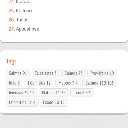
24.
II João
25.
III João
26.
Judas
27.
Apocalipse
Tags
Salmos 91
Eclesiastes 3
Salmos 23
Provérbios 19
João 3
I Coríntios 12
Mateus 7:7
Salmos 119:105
Jeremias 29:11
Mateus 11:28
João 8:32
I Coríntios 6:12
Êxodo 20:12