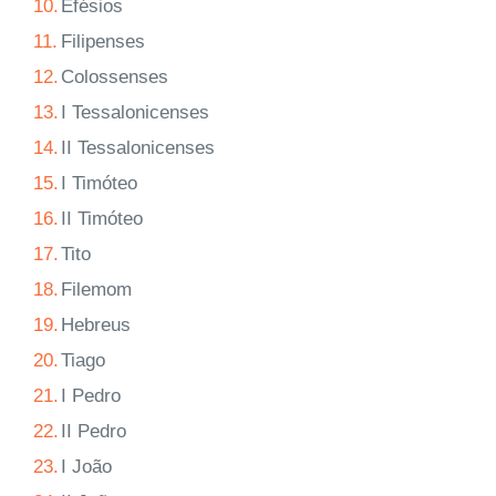
10.
Efésios
11.
Filipenses
12.
Colossenses
13.
I Tessalonicenses
14.
II Tessalonicenses
15.
I Timóteo
16.
II Timóteo
17.
Tito
18.
Filemom
19.
Hebreus
20.
Tiago
21.
I Pedro
22.
II Pedro
23.
I João