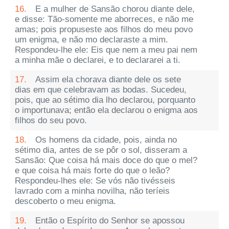
16.
E a mulher de Sansão chorou diante dele,
e disse: Tão-somente me aborreces, e não me
amas; pois propuseste aos filhos do meu povo
um enigma, e não mo declaraste a mim.
Respondeu-lhe ele: Eis que nem a meu pai nem
a minha mãe o declarei, e to declararei a ti.
17.
Assim ela chorava diante dele os sete
dias em que celebravam as bodas. Sucedeu,
pois, que ao sétimo dia lho declarou, porquanto
o importunava; então ela declarou o enigma aos
filhos do seu povo.
18.
Os homens da cidade, pois, ainda no
sétimo dia, antes de se pôr o sol, disseram a
Sansão: Que coisa há mais doce do que o mel?
e que coisa há mais forte do que o leão?
Respondeu-lhes ele: Se vós não tivésseis
lavrado com a minha novilha, não teríeis
descoberto o meu enigma.
19.
Então o Espírito do Senhor se apossou