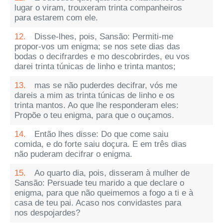
lugar o viram, trouxeram trinta companheiros
para estarem com ele.
12.
Disse-lhes, pois, Sansão: Permiti-me
propor-vos um enigma; se nos sete dias das
bodas o decifrardes e mo descobrirdes, eu vos
darei trinta túnicas de linho e trinta mantos;
13.
mas se não puderdes decifrar, vós me
dareis a mim as trinta túnicas de linho e os
trinta mantos. Ao que lhe responderam eles:
Propõe o teu enigma, para que o ouçamos.
14.
Então lhes disse: Do que come saiu
comida, e do forte saiu doçura. E em três dias
não puderam decifrar o enigma.
15.
Ao quarto dia, pois, disseram à mulher de
Sansão: Persuade teu marido a que declare o
enigma, para que não queimemos a fogo a ti e à
casa de teu pai. Acaso nos convidastes para
nos despojardes?