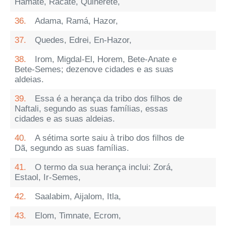
Hamate, Racate, Quinerete,
36.
Adama, Ramá, Hazor,
37.
Quedes, Edrei, En-Hazor,
38.
Irom, Migdal-El, Horem, Bete-Anate e
Bete-Semes; dezenove cidades e as suas
aldeias.
39.
Essa é a herança da tribo dos filhos de
Naftali, segundo as suas famílias, essas
cidades e as suas aldeias.
40.
A sétima sorte saiu à tribo dos filhos de
Dã, segundo as suas famílias.
41.
O termo da sua herança inclui: Zorá,
Estaol, Ir-Semes,
42.
Saalabim, Aijalom, Itla,
43.
Elom, Timnate, Ecrom,