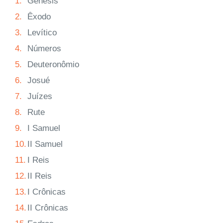
1.
Gênesis
2.
Êxodo
3.
Levítico
4.
Números
5.
Deuteronômio
6.
Josué
7.
Juízes
8.
Rute
9.
I Samuel
10.
II Samuel
11.
I Reis
12.
II Reis
13.
I Crônicas
14.
II Crônicas