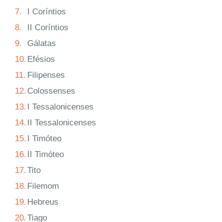
7.
I Coríntios
8.
II Coríntios
9.
Gálatas
10.
Efésios
11.
Filipenses
12.
Colossenses
13.
I Tessalonicenses
14.
II Tessalonicenses
15.
I Timóteo
16.
II Timóteo
17.
Tito
18.
Filemom
19.
Hebreus
20.
Tiago