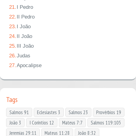
21.
I Pedro
22.
II Pedro
23.
I João
24.
II João
25.
III João
26.
Judas
27.
Apocalipse
Tags
Salmos 91
Eclesiastes 3
Salmos 23
Provérbios 19
João 3
I Coríntios 12
Mateus 7:7
Salmos 119:105
Jeremias 29:11
Mateus 11:28
João 8:32