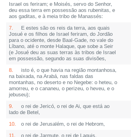
Israel os feriram; e Moisés, servo do Senhor,
deu essa terra em possessão aos rubenitas, e
aos gaditas, e à meia tribo de Manassés:
7.
E estes são os reis da terra, aos quais
Josué e os filhos de Israel feriram, do Jordão
para o ocidente, desde Baal-Gade, no vale do
Líbano, até o monte Halaque, que sobe a Seir
(e Josué deu as suas terras às tribos de Israel
em possessão, segundo as suas divisões,
8.
isto é, o que havia na região montanhosa,
na baixada, na Arabá, nas faldas das
montanhas, no deserto e no Negebe: o heteu, o
amorreu, e o cananeu, o perizeu, o heveu, e o
jebuseu);
9.
o rei de Jericó, o rei de Ai, que está ao
lado de Betel,
10.
o rei de Jerusalém, o rei de Hebrom,
11.
o rei de Jarmute, o rei de Laquis,