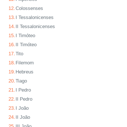
12.
Colossenses
13.
I Tessalonicenses
14.
II Tessalonicenses
15.
I Timóteo
16.
II Timóteo
17.
Tito
18.
Filemom
19.
Hebreus
20.
Tiago
21.
I Pedro
22.
II Pedro
23.
I João
24.
II João
25.
III João