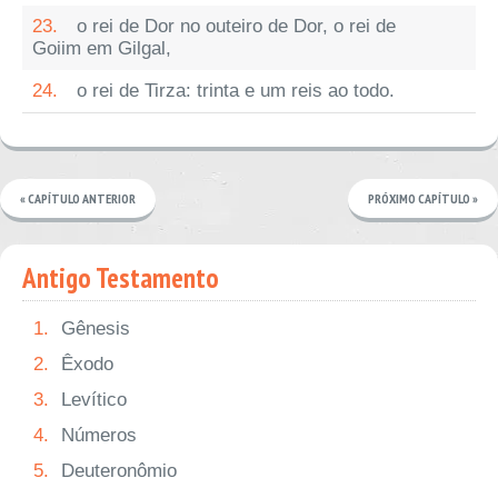
23.
o rei de Dor no outeiro de Dor, o rei de
Goiim em Gilgal,
24.
o rei de Tirza: trinta e um reis ao todo.
« CAPÍTULO ANTERIOR
PRÓXIMO CAPÍTULO »
Antigo Testamento
1.
Gênesis
2.
Êxodo
3.
Levítico
4.
Números
5.
Deuteronômio