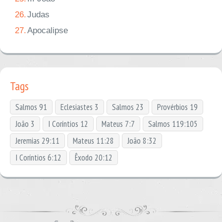
26.
Judas
27.
Apocalipse
Tags
Salmos 91
Eclesiastes 3
Salmos 23
Provérbios 19
João 3
I Coríntios 12
Mateus 7:7
Salmos 119:105
Jeremias 29:11
Mateus 11:28
João 8:32
I Coríntios 6:12
Êxodo 20:12