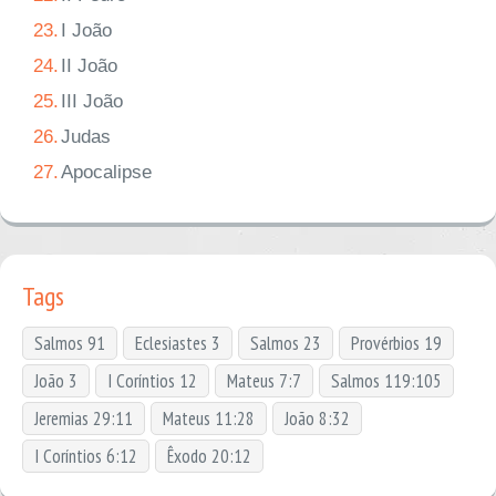
23.
I João
24.
II João
25.
III João
26.
Judas
27.
Apocalipse
Tags
Salmos 91
Eclesiastes 3
Salmos 23
Provérbios 19
João 3
I Coríntios 12
Mateus 7:7
Salmos 119:105
Jeremias 29:11
Mateus 11:28
João 8:32
I Coríntios 6:12
Êxodo 20:12