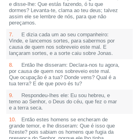
e disse-lhe: Que estás fazendo, ó tu que
dormes? Levanta-te, clama ao teu deus; talvez
assim ele se lembre de nós, para que não
pereçamos.
7.
E dizia cada um ao seu companheiro:
Vinde, e lancemos sortes, para sabermos por
causa de quem nos sobreveio este mal. E
lançaram sortes, e a sorte caiu sobre Jonas.
8.
Então lhe disseram: Declara-nos tu agora,
por causa de quem nos sobreveio este mal.
Que ocupação é a tua? Donde vens? Qual é a
tua terra? E de que povo és tu?
9.
Respondeu-lhes ele: Eu sou hebreu, e
temo ao Senhor, o Deus do céu, que fez o mar
e a terra seca.
10.
Então estes homens se encheram de
grande temor, e lhe disseram: Que é isso que
fizeste? pois sabiam os homens que fugia da
presença do Senhor, porque ele lho tinha