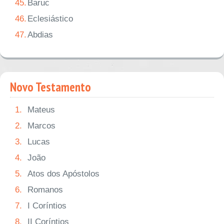
45.
Baruc
46.
Eclesiástico
47.
Abdias
Novo Testamento
1.
Mateus
2.
Marcos
3.
Lucas
4.
João
5.
Atos dos Apóstolos
6.
Romanos
7.
I Coríntios
8.
II Coríntios