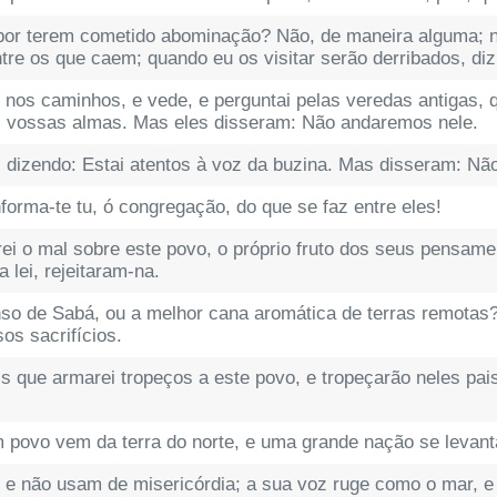
por terem cometido abominação? Não, de maneira alguma;
tre os que caem; quando eu os visitar serão derribados, diz
nos caminhos, e vede, e perguntai pelas veredas antigas, 
as vossas almas. Mas eles disseram: Não andaremos nele.
 dizendo: Estai atentos à voz da buzina. Mas disseram: Nã
nforma-te tu, ó congregação, do que se faz entre eles!
arei o mal sobre este povo, o próprio fruto dos seus pensam
 lei, rejeitaram-na.
nso de Sabá, ou a melhor cana aromática de terras remotas
s sacrifícios.
s que armarei tropeços a este povo, e tropeçarão neles pais 
 povo vem da terra do norte, e uma grande nação se levant
s, e não usam de misericórdia; a sua voz ruge como o mar,