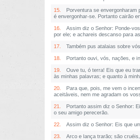
15.
Porventura se envergonharam 
é envergonhar-se. Portanto cairão en
16.
Assim diz o Senhor: Ponde-vos 
por ele; e achareis descanso para 
17.
Também pus atalaias sobre vós
18.
Portanto ouvi, vós, nações, e i
19.
Ouve tu, ó terra! Eis que eu tr
às minhas palavras; e quanto à minha
20.
Para que, pois, me vem o ince
aceitáveis, nem me agradam os vosso
21.
Portanto assim diz o Senhor: Ei
o seu amigo perecerão.
22.
Assim diz o Senhor: Eis que um
23.
Arco e lança trarão; são cruéi