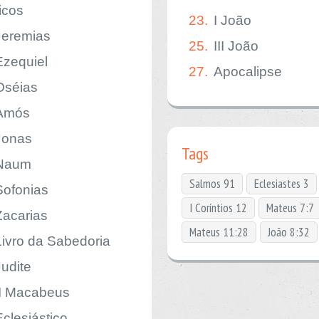
icos
23.
I João
Jeremias
25.
III João
Ezequiel
27.
Apocalipse
Oséias
Amós
Jonas
Tags
Naum
Salmos 91
Eclesiastes 3
Sofonias
I Coríntios 12
Mateus 7:7
Zacarias
Mateus 11:28
João 8:32
Livro da Sabedoria
Judite
II Macabeus
Eclesiástico