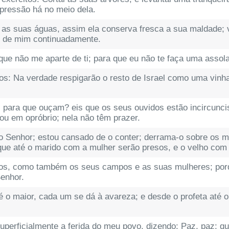
opressão há no meio dela.
as suas águas, assim ela conserva fresca a sua maldade; 
te de mim continuadamente.
que não me aparte de ti; para que eu não te faça uma assol
os: Na verdade respigarão o resto de Israel como uma vinh
, para que ouçam? eis que os seus ouvidos estão incircunci
ou em opróbrio; nela não têm prazer.
do Senhor; estou cansado de o conter; derrama-o sobre os m
e até o marido com a mulher serão presos, e o velho com o
ros, como também os seus campos e as suas mulheres; por
Senhor.
 o maior, cada um se dá à avareza; e desde o profeta até 
erficialmente a ferida do meu povo, dizendo: Paz, paz; q