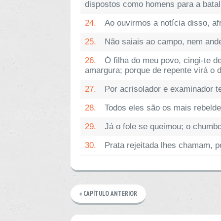
dispostos como homens para a batalha
24.
Ao ouvirmos a notícia disso, a
25.
Não saiais ao campo, nem andei
26.
Ó filha do meu povo, cingi-te d
amargura; porque de repente virá o d
27.
Por acrisolador e examinador t
28.
Todos eles são os mais rebelde
29.
Já o fole se queimou; o chumb
30.
Prata rejeitada lhes chamam, p
« CAPÍTULO ANTERIOR