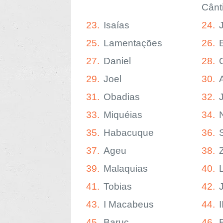
Cânt
23.
Isaías
24.
25.
Lamentações
26.
27.
Daniel
28.
29.
Joel
30.
31.
Obadias
32.
33.
Miquéias
34.
35.
Habacuque
36.
37.
Ageu
38.
39.
Malaquias
40.
41.
Tobias
42.
43.
I Macabeus
44.
45.
Baruc
46.