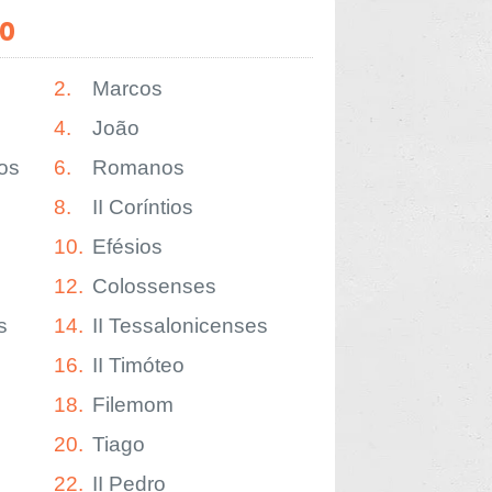
o
2.
Marcos
4.
João
os
6.
Romanos
8.
II Coríntios
10.
Efésios
12.
Colossenses
s
14.
II Tessalonicenses
16.
II Timóteo
18.
Filemom
20.
Tiago
22.
II Pedro