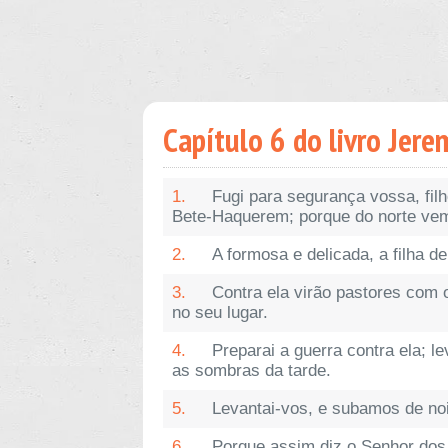
Capítulo 6 do livro Jere
1.
Fugi para segurança vossa, fil
Bete-Haquerem; porque do norte vem
2.
A formosa e delicada, a filha de
3.
Contra ela virão pastores com 
no seu lugar.
4.
Preparai a guerra contra ela; l
as sombras da tarde.
5.
Levantai-vos, e subamos de noi
6.
Porque assim diz o Senhor dos 