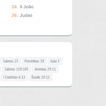
24.
II João
26.
Judas
Salmos 23
Provérbios 19
João 3
Salmos 119:105
Jeremias 29:11
I Coríntios 6:12
Êxodo 20:12