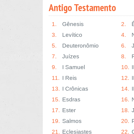
Antigo Testamento
1.
Gênesis
2.
3.
Levítico
4.
5.
Deuteronômio
6.
7.
Juízes
8.
9.
I Samuel
10.
11.
I Reis
12.
I
13.
I Crônicas
14.
15.
Esdras
16.
17.
Ester
18.
19.
Salmos
20.
21.
Eclesiastes
22.