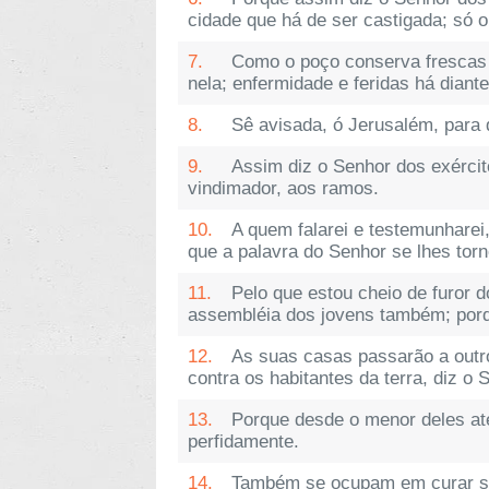
cidade que há de ser castigada; só 
7.
Como o poço conserva frescas 
nela; enfermidade e feridas há dian
8.
Sê avisada, ó Jerusalém, para 
9.
Assim diz o Senhor dos exércit
vindimador, aos ramos.
10.
A quem falarei e testemunharei
que a palavra do Senhor se lhes torn
11.
Pelo que estou cheio de furor 
assembléia dos jovens também; porqu
12.
As suas casas passarão a out
contra os habitantes da terra, diz o 
13.
Porque desde o menor deles até
perfidamente.
14.
Também se ocupam em curar sup