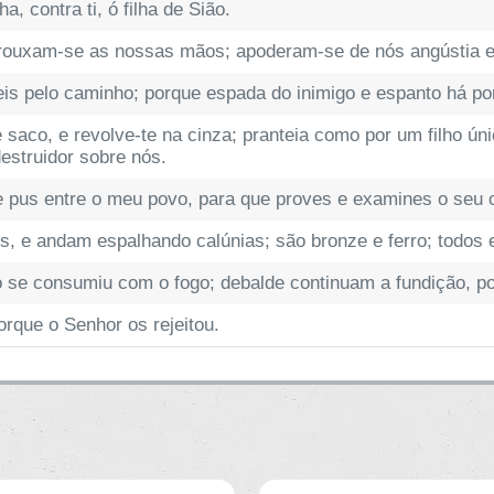
, contra ti, ó filha de Sião.
frouxam-se as nossas mãos; apoderam-se de nós angústia e 
s pelo caminho; porque espada do inimigo e espanto há por
e saco, e revolve-te na cinza; pranteia como por um filho ún
estruidor sobre nós.
e pus entre o meu povo, para que proves e examines o seu
s, e andam espalhando calúnias; são bronze e ferro; todos
o se consumiu com o fogo; debalde continuam a fundição, p
orque o Senhor os rejeitou.