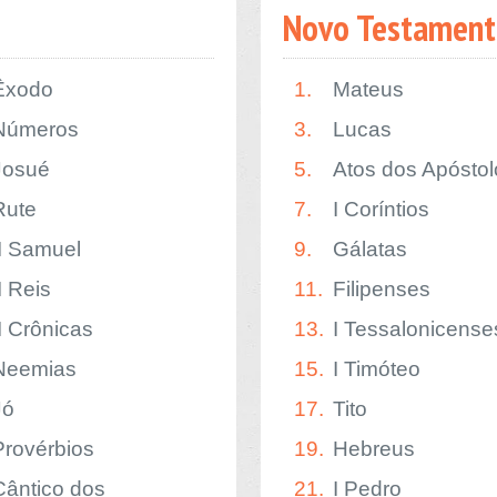
Novo Testament
Êxodo
1.
Mateus
Números
3.
Lucas
Josué
5.
Atos dos Apóstol
Rute
7.
I Coríntios
II Samuel
9.
Gálatas
I Reis
11.
Filipenses
II Crônicas
13.
I Tessalonicense
Neemias
15.
I Timóteo
Jó
17.
Tito
Provérbios
19.
Hebreus
Cântico dos
21.
I Pedro