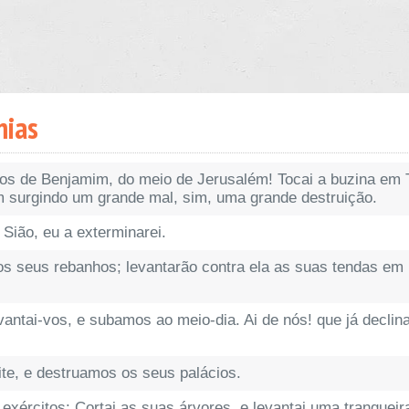
mias
hos de Benjamim, do meio de Jerusalém! Tocai a buzina em T
 surgindo um grande mal, sim, uma grande destruição.
 Sião, eu a exterminarei.
os seus rebanhos; levantarão contra ela as suas tendas em
evantai-vos, e subamos ao meio-dia. Ai de nós! que já declin
te, e destruamos os seus palácios.
exércitos: Cortai as suas árvores, e levantai uma tranqueir