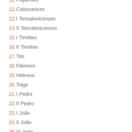
12.
Colossenses
13.
I Tessalonicenses
14.
II Tessalonicenses
15.
I Timóteo
16.
II Timóteo
17.
Tito
18.
Filemom
19.
Hebreus
20.
Tiago
21.
I Pedro
22.
II Pedro
23.
I João
24.
II João
25.
III João