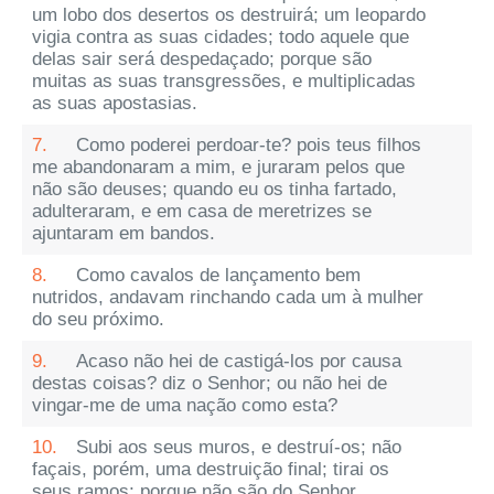
um lobo dos desertos os destruirá; um leopardo
vigia contra as suas cidades; todo aquele que
delas sair será despedaçado; porque são
muitas as suas transgressões, e multiplicadas
as suas apostasias.
7.
Como poderei perdoar-te? pois teus filhos
me abandonaram a mim, e juraram pelos que
não são deuses; quando eu os tinha fartado,
adulteraram, e em casa de meretrizes se
ajuntaram em bandos.
8.
Como cavalos de lançamento bem
nutridos, andavam rinchando cada um à mulher
do seu próximo.
9.
Acaso não hei de castigá-los por causa
destas coisas? diz o Senhor; ou não hei de
vingar-me de uma nação como esta?
10.
Subi aos seus muros, e destruí-os; não
façais, porém, uma destruição final; tirai os
seus ramos; porque não são do Senhor.