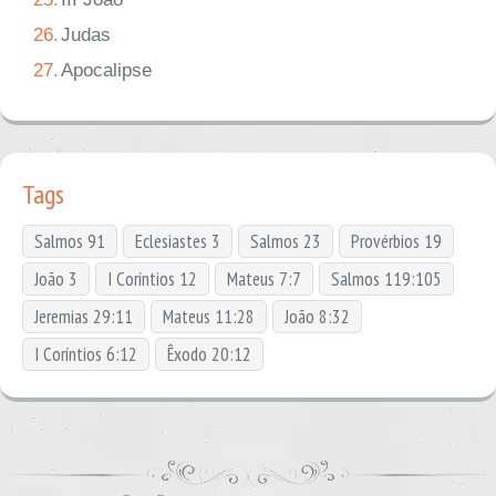
26.
Judas
27.
Apocalipse
Tags
Salmos 91
Eclesiastes 3
Salmos 23
Provérbios 19
João 3
I Coríntios 12
Mateus 7:7
Salmos 119:105
Jeremias 29:11
Mateus 11:28
João 8:32
I Coríntios 6:12
Êxodo 20:12