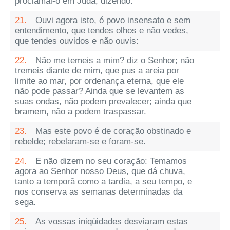
proclamai-o em Judá, dizendo:
21.
Ouvi agora isto, ó povo insensato e sem
entendimento, que tendes olhos e não vedes,
que tendes ouvidos e não ouvis:
22.
Não me temeis a mim? diz o Senhor; não
tremeis diante de mim, que pus a areia por
limite ao mar, por ordenança eterna, que ele
não pode passar? Ainda que se levantem as
suas ondas, não podem prevalecer; ainda que
bramem, não a podem traspassar.
23.
Mas este povo é de coração obstinado e
rebelde; rebelaram-se e foram-se.
24.
E não dizem no seu coração: Temamos
agora ao Senhor nosso Deus, que dá chuva,
tanto a temporã como a tardia, a seu tempo, e
nos conserva as semanas determinadas da
sega.
25.
As vossas iniqüidades desviaram estas