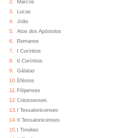
2.
Marcos
3.
Lucas
4.
João
5.
Atos dos Apóstolos
6.
Romanos
7.
I Coríntios
8.
II Coríntios
9.
Gálatas
10.
Efésios
11.
Filipenses
12.
Colossenses
13.
I Tessalonicenses
14.
II Tessalonicenses
15.
I Timóteo