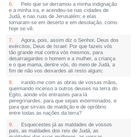
6.
Pelo que se derramou a minha indignação
e a minha ira, e acendeu-se nas cidades de
Judá, e nas ruas de Jerusalém; e elas
tornaram-se em deserto e em desolação, como
hoje se vê.
7.
Agora, pois, assim diz o Senhor, Deus dos
exércitos, Deus de Israel: Por que fazeis vós
tão grande mal contra vós mesmos, para
desarraigardes o homem e a mulher, a criança
e o que mama, dentre vós, do meio de Judá, a
fim de não vos deixardes ali resto algum;
8.
irando-me com as obras de vossas mãos,
queimando incenso a outros deuses na terra do
Egito, aonde vós entrastes para lá
peregrinardes, para que sejais exterminados, e
para que sirvais de maldição e de opróbrio
entre todas as nações da terra?
9.
Esquecestes já as maldades de vossos
pais, as maldades dos reis de Judá, as
maldades das suas mulheres, as vossas