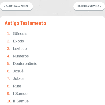
« CAPÍTULO ANTERIOR
PRÓXIMO CAPÍTULO »
Antigo Testamento
1.
Gênesis
2.
Êxodo
3.
Levítico
4.
Números
5.
Deuteronômio
6.
Josué
7.
Juízes
8.
Rute
9.
I Samuel
10.
II Samuel