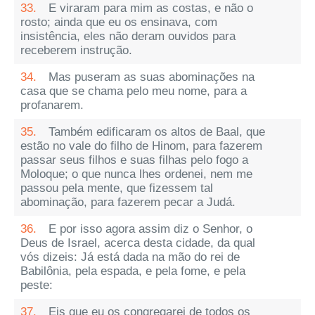
33.
E viraram para mim as costas, e não o
rosto; ainda que eu os ensinava, com
insistência, eles não deram ouvidos para
receberem instrução.
34.
Mas puseram as suas abominações na
casa que se chama pelo meu nome, para a
profanarem.
35.
Também edificaram os altos de Baal, que
estão no vale do filho de Hinom, para fazerem
passar seus filhos e suas filhas pelo fogo a
Moloque; o que nunca lhes ordenei, nem me
passou pela mente, que fizessem tal
abominação, para fazerem pecar a Judá.
36.
E por isso agora assim diz o Senhor, o
Deus de Israel, acerca desta cidade, da qual
vós dizeis: Já está dada na mão do rei de
Babilônia, pela espada, e pela fome, e pela
peste:
37.
Eis que eu os congregarei de todos os