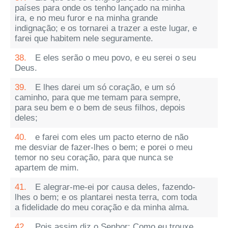
países para onde os tenho lançado na minha
ira, e no meu furor e na minha grande
indignação; e os tornarei a trazer a este lugar, e
farei que habitem nele seguramente.
38.
E eles serão o meu povo, e eu serei o seu
Deus.
39.
E lhes darei um só coração, e um só
caminho, para que me temam para sempre,
para seu bem e o bem de seus filhos, depois
deles;
40.
e farei com eles um pacto eterno de não
me desviar de fazer-lhes o bem; e porei o meu
temor no seu coração, para que nunca se
apartem de mim.
41.
E alegrar-me-ei por causa deles, fazendo-
lhes o bem; e os plantarei nesta terra, com toda
a fidelidade do meu coração e da minha alma.
42.
Pois assim diz o Senhor: Como eu trouxe