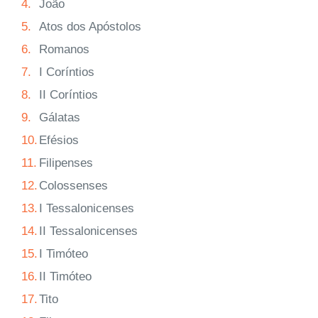
4.
João
5.
Atos dos Apóstolos
6.
Romanos
7.
I Coríntios
8.
II Coríntios
9.
Gálatas
10.
Efésios
11.
Filipenses
12.
Colossenses
13.
I Tessalonicenses
14.
II Tessalonicenses
15.
I Timóteo
16.
II Timóteo
17.
Tito