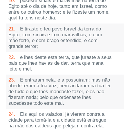
20.
puseste sinais e maravilhas na terra do
Egito até o dia de hoje, tanto em Israel, como
entre os outros homens; e te fizeste um nome,
qual tu tens neste dia.
21.
E tiraste o teu povo Israel da terra do
Egito, com sinais e com maravilhas, e com
mão forte, e com braço estendido, e com
grande terror;
22.
e lhes deste esta terra, que juraste a seus
pais que lhes havias de dar, terra que mana
leite e mel.
23.
E entraram nela, e a possuíram; mas não
obedeceram à tua voz, nem andaram na tua lei;
de tudo o que lhes mandaste fazer, eles não
fizeram nada; pelo que ordenaste lhes
sucedesse todo este mal.
24.
Eis aqui os valados! já vieram contra a
cidade para tomá-la e a cidade está entregue
na mão dos caldeus que pelejam contra ela,