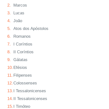
2.
Marcos
3.
Lucas
4.
João
5.
Atos dos Apóstolos
6.
Romanos
7.
I Coríntios
8.
II Coríntios
9.
Gálatas
10.
Efésios
11.
Filipenses
12.
Colossenses
13.
I Tessalonicenses
14.
II Tessalonicenses
15.
I Timóteo