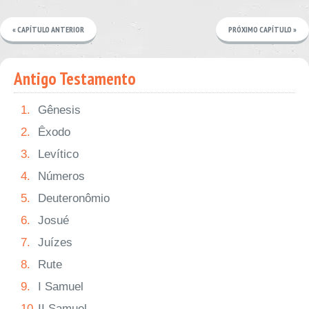
« CAPÍTULO ANTERIOR
PRÓXIMO CAPÍTULO »
Antigo Testamento
1.
Gênesis
2.
Êxodo
3.
Levítico
4.
Números
5.
Deuteronômio
6.
Josué
7.
Juízes
8.
Rute
9.
I Samuel
10.
II Samuel