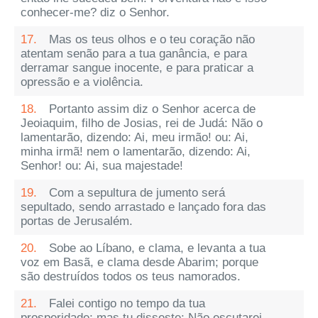
conhecer-me? diz o Senhor.
17.
Mas os teus olhos e o teu coração não
atentam senão para a tua ganância, e para
derramar sangue inocente, e para praticar a
opressão e a violência.
18.
Portanto assim diz o Senhor acerca de
Jeoiaquim, filho de Josias, rei de Judá: Não o
lamentarão, dizendo: Ai, meu irmão! ou: Ai,
minha irmã! nem o lamentarão, dizendo: Ai,
Senhor! ou: Ai, sua majestade!
19.
Com a sepultura de jumento será
sepultado, sendo arrastado e lançado fora das
portas de Jerusalém.
20.
Sobe ao Líbano, e clama, e levanta a tua
voz em Basã, e clama desde Abarim; porque
são destruídos todos os teus namorados.
21.
Falei contigo no tempo da tua
prosperidade; mas tu disseste: Não escutarei.