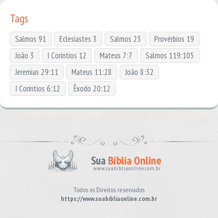
Tags
Salmos 91
Eclesiastes 3
Salmos 23
Provérbios 19
João 3
I Coríntios 12
Mateus 7:7
Salmos 119:105
Jeremias 29:11
Mateus 11:28
João 8:32
I Coríntios 6:12
Êxodo 20:12
Sua
Bíblia Online
www.suabibliaonline.com.br
Todos os Direitos reservados
https://www.suabibliaonline.com.br