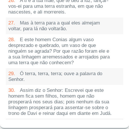
26.
A ti e a tua mãe, que te deu à luz, lançar-
vos-ei para uma terra estranha, em que não
nascestes, e ali morrereis.
27.
Mas à terra para a qual eles almejam
voltar, para lá não voltarão.
28.
E este homem Conias algum vaso
desprezado e quebrado, um vaso de que
ninguém se agrada? Por que razão foram ele e
a sua linhagem arremessados e arrojados para
uma terra que não conhecem?
29.
Ó terra, terra, terra; ouve a palavra do
Senhor.
30.
Assim diz o Senhor: Escrevei que este
homem fica sem filhos, homem que não
prosperará nos seus dias; pois nenhum da sua
linhagem prosperará para assentar-se sobre o
trono de Davi e reinar daqui em diante em Judá.