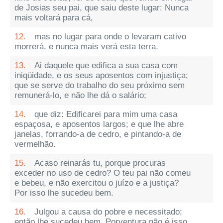
de Josias seu pai, que saiu deste lugar: Nunca
mais voltará para cá,
12.
mas no lugar para onde o levaram cativo
morrerá, e nunca mais verá esta terra.
13.
Ai daquele que edifica a sua casa com
iniqüidade, e os seus aposentos com injustiça;
que se serve do trabalho do seu próximo sem
remunerá-lo, e não lhe dá o salário;
14.
que diz: Edificarei para mim uma casa
espaçosa, e aposentos largos; e que lhe abre
janelas, forrando-a de cedro, e pintando-a de
vermelhão.
15.
Acaso reinarás tu, porque procuras
exceder no uso de cedro? O teu pai não comeu
e bebeu, e não exercitou o juízo e a justiça?
Por isso lhe sucedeu bem.
16.
Julgou a causa do pobre e necessitado;
então lhe sucedeu bem. Porventura não é isso