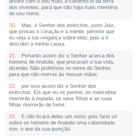
árvore com o seu fruto, e cortemo-lo da terra
dos viventes, para que não haja mais memória
do seu nome.
20.
Mas, ó Senhor dos exércitos, justo Juiz,
que provas o coração e a mente, permite que
eu veja a tua vingança sobre eles; pois a ti
descobri a minha causa.
21.
Portanto assim diz o Senhor acerca dos
homens de Anatote, que procuram a tua vida,
dizendo: Não profetizes no nome do Senhor,
para que não morras às nossas mãos;
22.
por isso assim diz o Senhor dos
exércitos: Eis que eu os punirei; os mancebos
morrerão à espada, os seus filhos e as suas
filhas morrerão de fome.
23.
E não ficará deles um resto; pois farei vir
sobre os homens de Anatote uma calamidade,
sim, o ano da sua punição.