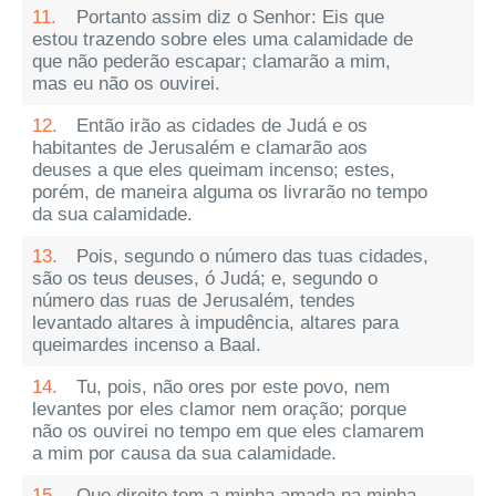
11.
Portanto assim diz o Senhor: Eis que
estou trazendo sobre eles uma calamidade de
que não pederão escapar; clamarão a mim,
mas eu não os ouvirei.
12.
Então irão as cidades de Judá e os
habitantes de Jerusalém e clamarão aos
deuses a que eles queimam incenso; estes,
porém, de maneira alguma os livrarão no tempo
da sua calamidade.
13.
Pois, segundo o número das tuas cidades,
são os teus deuses, ó Judá; e, segundo o
número das ruas de Jerusalém, tendes
levantado altares à impudência, altares para
queimardes incenso a Baal.
14.
Tu, pois, não ores por este povo, nem
levantes por eles clamor nem oração; porque
não os ouvirei no tempo em que eles clamarem
a mim por causa da sua calamidade.
15.
Que direito tem a minha amada na minha