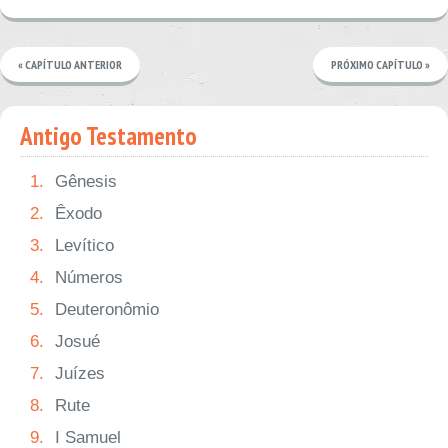
« CAPÍTULO ANTERIOR
PRÓXIMO CAPÍTULO »
Antigo Testamento
1.
Gênesis
2.
Êxodo
3.
Levítico
4.
Números
5.
Deuteronômio
6.
Josué
7.
Juízes
8.
Rute
9.
I Samuel