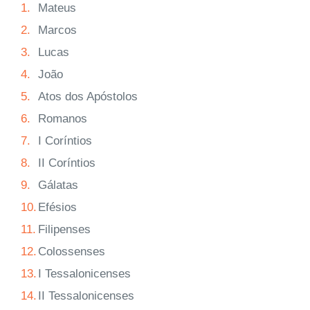
1.
Mateus
2.
Marcos
3.
Lucas
4.
João
5.
Atos dos Apóstolos
6.
Romanos
7.
I Coríntios
8.
II Coríntios
9.
Gálatas
10.
Efésios
11.
Filipenses
12.
Colossenses
13.
I Tessalonicenses
14.
II Tessalonicenses