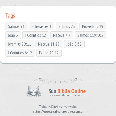
Tags
Salmos 91
Eclesiastes 3
Salmos 23
Provérbios 19
João 3
I Coríntios 12
Mateus 7:7
Salmos 119:105
Jeremias 29:11
Mateus 11:28
João 8:32
I Coríntios 6:12
Êxodo 20:12
Sua
Bíblia Online
www.suabibliaonline.com.br
Todos os Direitos reservados
https://www.suabibliaonline.com.br