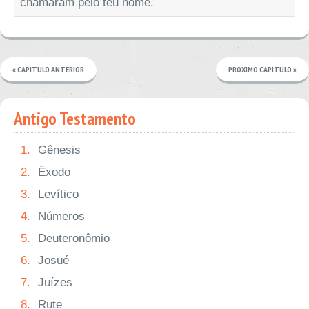
chamaram pelo teu nome.
« CAPÍTULO ANTERIOR
PRÓXIMO CAPÍTULO »
Antigo Testamento
1.
Gênesis
2.
Êxodo
3.
Levítico
4.
Números
5.
Deuteronômio
6.
Josué
7.
Juízes
8.
Rute