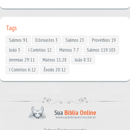
Tags
Salmos 91
Eclesiastes 3
Salmos 23
Provérbios 19
João 3
I Coríntios 12
Mateus 7:7
Salmos 119:105
Jeremias 29:11
Mateus 11:28
João 8:32
I Coríntios 6:12
Êxodo 20:12
Sua
Bíblia Online
www.suabibliaonline.com.br