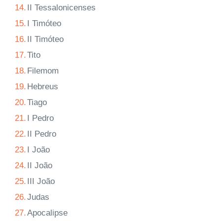
14.
II Tessalonicenses
15.
I Timóteo
16.
II Timóteo
17.
Tito
18.
Filemom
19.
Hebreus
20.
Tiago
21.
I Pedro
22.
II Pedro
23.
I João
24.
II João
25.
III João
26.
Judas
27.
Apocalipse