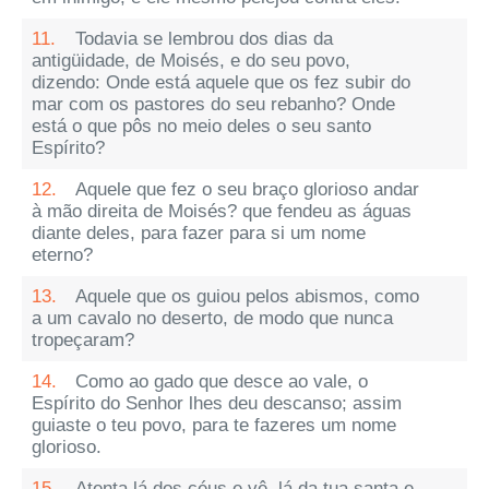
11.
Todavia se lembrou dos dias da
antigüidade, de Moisés, e do seu povo,
dizendo: Onde está aquele que os fez subir do
mar com os pastores do seu rebanho? Onde
está o que pôs no meio deles o seu santo
Espírito?
12.
Aquele que fez o seu braço glorioso andar
à mão direita de Moisés? que fendeu as águas
diante deles, para fazer para si um nome
eterno?
13.
Aquele que os guiou pelos abismos, como
a um cavalo no deserto, de modo que nunca
tropeçaram?
14.
Como ao gado que desce ao vale, o
Espírito do Senhor lhes deu descanso; assim
guiaste o teu povo, para te fazeres um nome
glorioso.
15.
Atenta lá dos céus e vê, lá da tua santa e