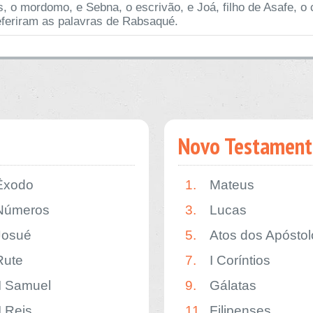
as, o mordomo, e Sebna, o escrivão, e Joá, filho de Asafe, o
eferiram as palavras de Rabsaqué.
Novo Testament
Êxodo
1.
Mateus
Números
3.
Lucas
Josué
5.
Atos dos Apóstol
Rute
7.
I Coríntios
II Samuel
9.
Gálatas
I Reis
11.
Filipenses