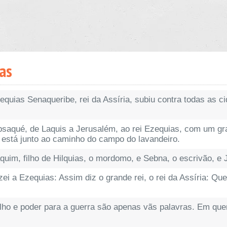
ías
quias Senaqueribe, rei da Assíria, subiu contra todas as ci
absaqué, de Laquis a Jerusalém, ao rei Ezequias, com um gra
e está junto ao caminho do campo do lavandeiro.
quim, filho de Hilquias, o mordomo, e Sebna, o escrivão, e Jo
ei a Ezequias: Assim diz o grande rei, o rei da Assíria: Qu
ho e poder para a guerra são apenas vãs palavras. Em quem