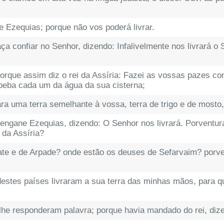
e Ezequias; porque não vos poderá livrar.
 confiar no Senhor, dizendo: Infalivelmente nos livrará o 
orque assim diz o rei da Assíria: Fazei as vossas pazes c
 beba cada um da água da sua cisterna;
ra uma terra semelhante à vossa, terra de trigo e de mosto,
engane Ezequias, dizendo: O Senhor nos livrará. Porventu
 da Assíria?
e e de Arpade? onde estão os deuses de Sefarvaim? porven
estes países livraram a sua terra das minhas mãos, para qu
lhe responderam palavra; porque havia mandado do rei, diz