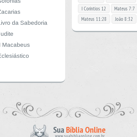
Sofonias
I Coríntios 12
Mateus 7:7
Zacarias
Mateus 11:28
João 8:32
Livro da Sabedoria
Judite
II Macabeus
Eclesiástico
Sua
Bíblia Online
www.suabibliaonline.com.br