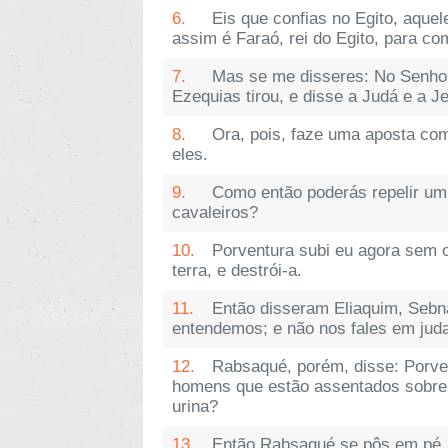
6.
Eis que confias no Egito, aquel
assim é Faraó, rei do Egito, para co
7.
Mas se me disseres: No Senhor,
Ezequias tirou, e disse a Judá e a J
8.
Ora, pois, faze uma aposta com 
eles.
9.
Como então poderás repelir um
cavaleiros?
10.
Porventura subi eu agora sem o
terra, e destrói-a.
11.
Então disseram Eliaquim, Sebn
entendemos; e não nos fales em juda
12.
Rabsaqué, porém, disse: Porven
homens que estão assentados sobre 
urina?
13.
Então Rabsaqué se pôs em pé, e