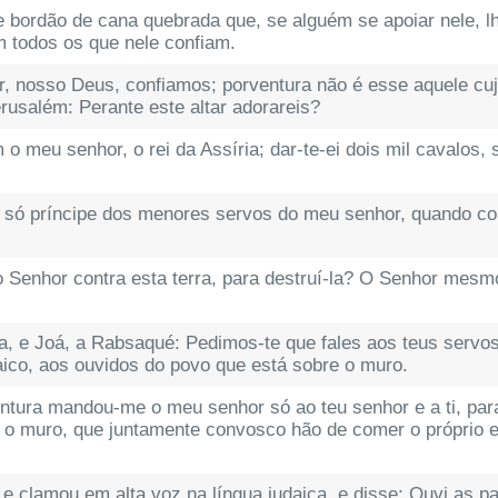
e bordão de cana quebrada que, se alguém se apoiar nele, lh
m todos os que nele confiam.
 nosso Deus, confiamos; porventura não é esse aquele cujo
erusalém: Perante este altar adorareis?
o meu senhor, o rei da Assíria; dar-te-ei dois mil cavalos, 
 só príncipe dos menores servos do meu senhor, quando con
 Senhor contra esta terra, para destruí-la? O Senhor mesm
a, e Joá, a Rabsaqué: Pedimos-te que fales aos teus serv
ico, aos ouvidos do povo que está sobre o muro.
tura mandou-me o meu senhor só ao teu senhor e a ti, para
o muro, que juntamente convosco hão de comer o próprio e
 clamou em alta voz na língua judaica, e disse: Ouvi as pal