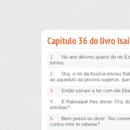
Capítulo 36 do livro Isa
1.
No ano décimo quarto do rei Eze
tomou.
2.
Ora, o rei da Assíria enviou R
ao aqueduto da piscina superior, qu
3.
Então saíram a ter com ele Elia
4.
E Rabsaqué lhes disse: Ora, diz
estribas?
5.
Bem posso eu dizer: Teu consel
contra mim te rebelas?