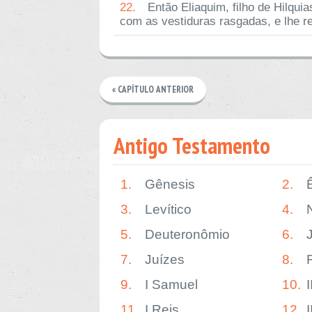
22.
Então Eliaquim, filho de Hilqui
com as vestiduras rasgadas, e lhe r
« CAPÍTULO ANTERIOR
Antigo Testamento
1.
Gênesis
2.
3.
Levítico
4.
5.
Deuteronômio
6.
7.
Juízes
8.
9.
I Samuel
10.
11.
I Reis
12.
I