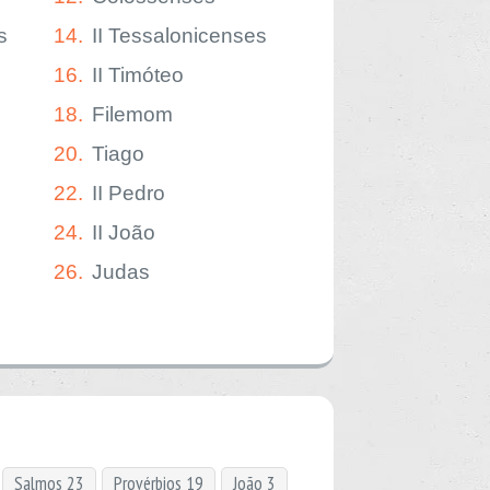
s
14.
II Tessalonicenses
16.
II Timóteo
18.
Filemom
20.
Tiago
22.
II Pedro
24.
II João
26.
Judas
Salmos 23
Provérbios 19
João 3