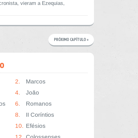
 cronista, vieram a Ezequias,
PRÓXIMO CAPÍTULO »
o
2.
Marcos
4.
João
os
6.
Romanos
8.
II Coríntios
10.
Efésios
12.
Colossenses