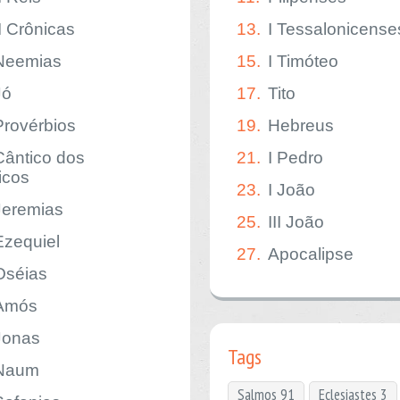
II Crônicas
13.
I Tessalonicense
Neemias
15.
I Timóteo
Jó
17.
Tito
Provérbios
19.
Hebreus
Cântico dos
21.
I Pedro
icos
23.
I João
Jeremias
25.
III João
Ezequiel
27.
Apocalipse
Oséias
Amós
Jonas
Tags
Naum
Salmos 91
Eclesiastes 3