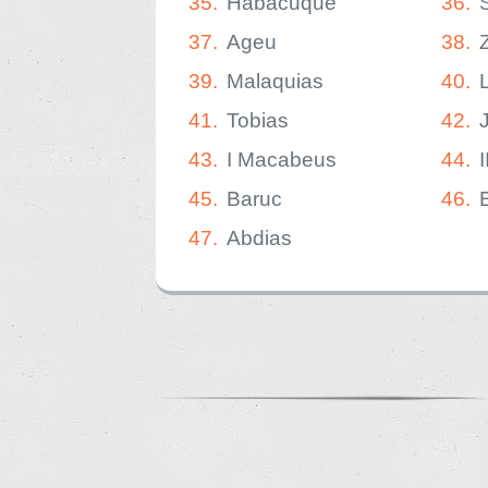
35.
Habacuque
36.
37.
Ageu
38.
39.
Malaquias
40.
41.
Tobias
42.
43.
I Macabeus
44.
45.
Baruc
46.
47.
Abdias