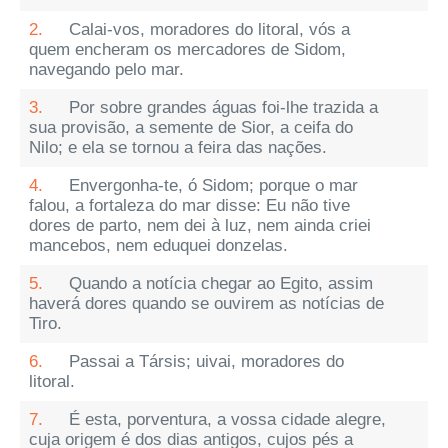
2.
Calai-vos, moradores do litoral, vós a
quem encheram os mercadores de Sidom,
navegando pelo mar.
3.
Por sobre grandes águas foi-lhe trazida a
sua provisão, a semente de Sior, a ceifa do
Nilo; e ela se tornou a feira das nações.
4.
Envergonha-te, ó Sidom; porque o mar
falou, a fortaleza do mar disse: Eu não tive
dores de parto, nem dei à luz, nem ainda criei
mancebos, nem eduquei donzelas.
5.
Quando a notícia chegar ao Egito, assim
haverá dores quando se ouvirem as notícias de
Tiro.
6.
Passai a Társis; uivai, moradores do
litoral.
7.
É esta, porventura, a vossa cidade alegre,
cuja origem é dos dias antigos, cujos pés a