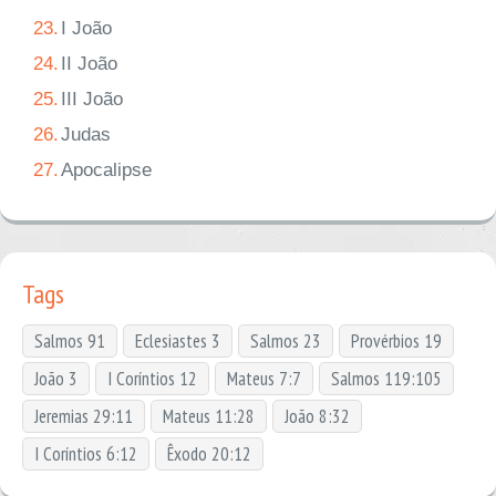
23.
I João
24.
II João
25.
III João
26.
Judas
27.
Apocalipse
Tags
Salmos 91
Eclesiastes 3
Salmos 23
Provérbios 19
João 3
I Coríntios 12
Mateus 7:7
Salmos 119:105
Jeremias 29:11
Mateus 11:28
João 8:32
I Coríntios 6:12
Êxodo 20:12