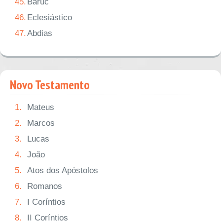
45.
Baruc
46.
Eclesiástico
47.
Abdias
Novo Testamento
1.
Mateus
2.
Marcos
3.
Lucas
4.
João
5.
Atos dos Apóstolos
6.
Romanos
7.
I Coríntios
8.
II Coríntios