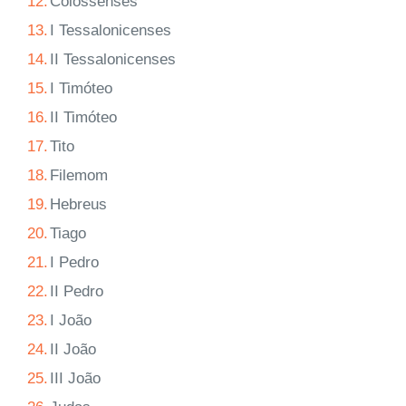
12.
Colossenses
13.
I Tessalonicenses
14.
II Tessalonicenses
15.
I Timóteo
16.
II Timóteo
17.
Tito
18.
Filemom
19.
Hebreus
20.
Tiago
21.
I Pedro
22.
II Pedro
23.
I João
24.
II João
25.
III João