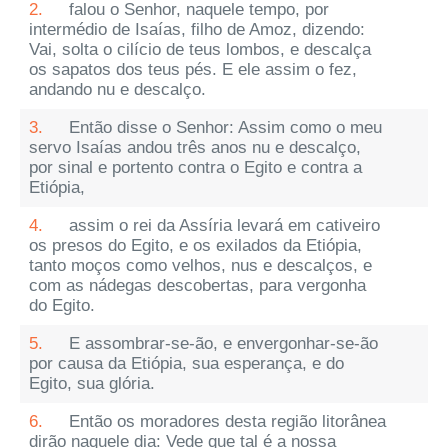
2.
falou o Senhor, naquele tempo, por
intermédio de Isaías, filho de Amoz, dizendo:
Vai, solta o cilício de teus lombos, e descalça
os sapatos dos teus pés. E ele assim o fez,
andando nu e descalço.
3.
Então disse o Senhor: Assim como o meu
servo Isaías andou três anos nu e descalço,
por sinal e portento contra o Egito e contra a
Etiópia,
4.
assim o rei da Assíria levará em cativeiro
os presos do Egito, e os exilados da Etiópia,
tanto moços como velhos, nus e descalços, e
com as nádegas descobertas, para vergonha
do Egito.
5.
E assombrar-se-ão, e envergonhar-se-ão
por causa da Etiópia, sua esperança, e do
Egito, sua glória.
6.
Então os moradores desta região litorânea
dirão naquele dia: Vede que tal é a nossa