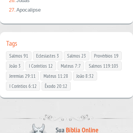
26.
Judas
27.
Apocalipse
Tags
Salmos 91
Eclesiastes 3
Salmos 23
Provérbios 19
João 3
I Coríntios 12
Mateus 7:7
Salmos 119:105
Jeremias 29:11
Mateus 11:28
João 8:32
I Coríntios 6:12
Êxodo 20:12
Sua
Bíblia Online