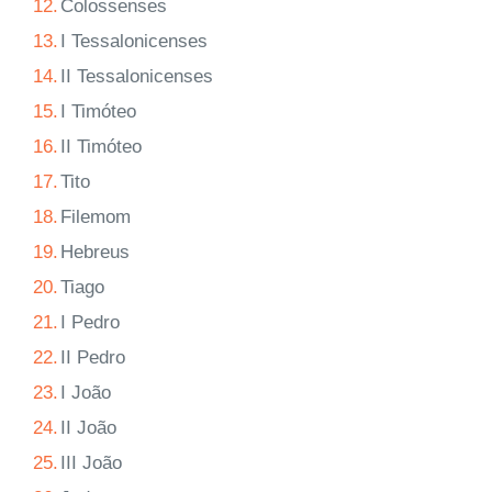
12.
Colossenses
13.
I Tessalonicenses
14.
II Tessalonicenses
15.
I Timóteo
16.
II Timóteo
17.
Tito
18.
Filemom
19.
Hebreus
20.
Tiago
21.
I Pedro
22.
II Pedro
23.
I João
24.
II João
25.
III João