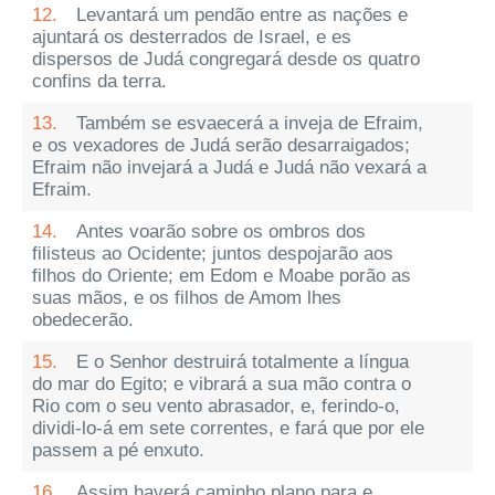
12.
Levantará um pendão entre as nações e
ajuntará os desterrados de Israel, e es
dispersos de Judá congregará desde os quatro
confins da terra.
13.
Também se esvaecerá a inveja de Efraim,
e os vexadores de Judá serão desarraigados;
Efraim não invejará a Judá e Judá não vexará a
Efraim.
14.
Antes voarão sobre os ombros dos
filisteus ao Ocidente; juntos despojarão aos
filhos do Oriente; em Edom e Moabe porão as
suas mãos, e os filhos de Amom lhes
obedecerão.
15.
E o Senhor destruirá totalmente a língua
do mar do Egito; e vibrará a sua mão contra o
Rio com o seu vento abrasador, e, ferindo-o,
dividi-lo-á em sete correntes, e fará que por ele
passem a pé enxuto.
16.
Assim haverá caminho plano para e