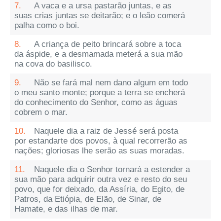
7.
A vaca e a ursa pastarão juntas, e as
suas crias juntas se deitarão; e o leão comerá
palha como o boi.
8.
A criança de peito brincará sobre a toca
da áspide, e a desmamada meterá a sua mão
na cova do basilisco.
9.
Não se fará mal nem dano algum em todo
o meu santo monte; porque a terra se encherá
do conhecimento do Senhor, como as águas
cobrem o mar.
10.
Naquele dia a raiz de Jessé será posta
por estandarte dos povos, à qual recorrerão as
nações; gloriosas lhe serão as suas moradas.
11.
Naquele dia o Senhor tornará a estender a
sua mão para adquirir outra vez e resto do seu
povo, que for deixado, da Assíria, do Egito, de
Patros, da Etiópia, de Elão, de Sinar, de
Hamate, e das ilhas de mar.