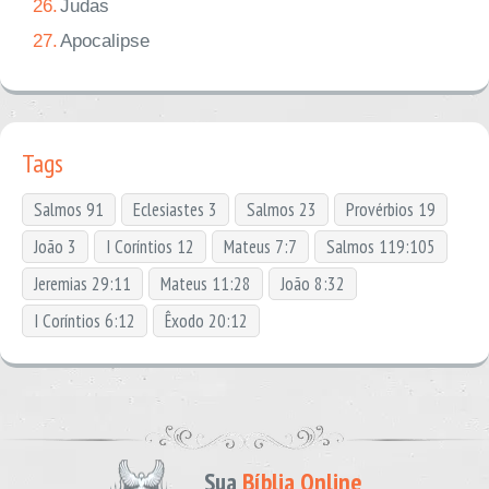
26.
Judas
27.
Apocalipse
Tags
Salmos 91
Eclesiastes 3
Salmos 23
Provérbios 19
João 3
I Coríntios 12
Mateus 7:7
Salmos 119:105
Jeremias 29:11
Mateus 11:28
João 8:32
I Coríntios 6:12
Êxodo 20:12
Sua
Bíblia Online