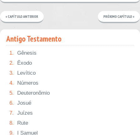
« CAPÍTULO ANTERIOR
PRÓXIMO CAPÍTULO »
Antigo Testamento
1.
Gênesis
2.
Êxodo
3.
Levítico
4.
Números
5.
Deuteronômio
6.
Josué
7.
Juízes
8.
Rute
9.
I Samuel