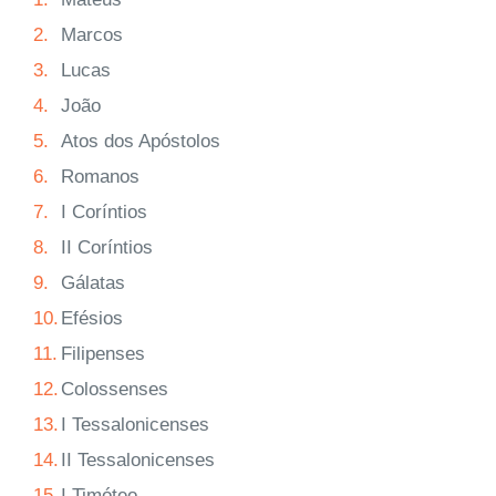
2.
Marcos
3.
Lucas
4.
João
5.
Atos dos Apóstolos
6.
Romanos
7.
I Coríntios
8.
II Coríntios
9.
Gálatas
10.
Efésios
11.
Filipenses
12.
Colossenses
13.
I Tessalonicenses
14.
II Tessalonicenses
15.
I Timóteo