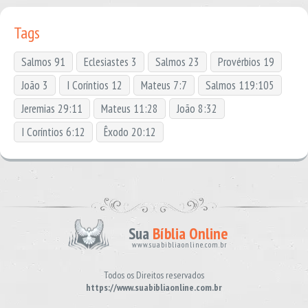
Tags
Salmos 91
Eclesiastes 3
Salmos 23
Provérbios 19
João 3
I Coríntios 12
Mateus 7:7
Salmos 119:105
Jeremias 29:11
Mateus 11:28
João 8:32
I Coríntios 6:12
Êxodo 20:12
Sua
Bíblia Online
www.suabibliaonline.com.br
Todos os Direitos reservados
https://www.suabibliaonline.com.br