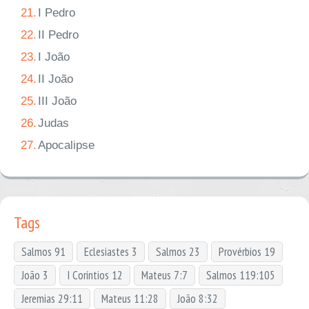
21.
I Pedro
22.
II Pedro
23.
I João
24.
II João
25.
III João
26.
Judas
27.
Apocalipse
Tags
Salmos 91
Eclesiastes 3
Salmos 23
Provérbios 19
João 3
I Coríntios 12
Mateus 7:7
Salmos 119:105
Jeremias 29:11
Mateus 11:28
João 8:32