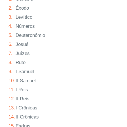
2.
Êxodo
3.
Levítico
4.
Números
5.
Deuteronômio
6.
Josué
7.
Juízes
8.
Rute
9.
I Samuel
10.
II Samuel
11.
I Reis
12.
II Reis
13.
I Crônicas
14.
II Crônicas
15.
Esdras