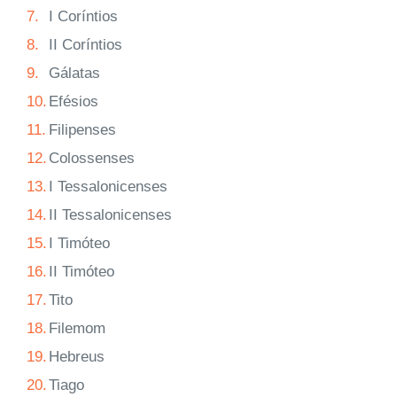
7.
I Coríntios
8.
II Coríntios
9.
Gálatas
10.
Efésios
11.
Filipenses
12.
Colossenses
13.
I Tessalonicenses
14.
II Tessalonicenses
15.
I Timóteo
16.
II Timóteo
17.
Tito
18.
Filemom
19.
Hebreus
20.
Tiago