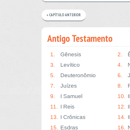
« CAPÍTULO ANTERIOR
Antigo Testamento
1.
Gênesis
2.
3.
Levítico
4.
5.
Deuteronômio
6.
7.
Juízes
8.
9.
I Samuel
10.
11.
I Reis
12.
I
13.
I Crônicas
14.
15.
Esdras
16.