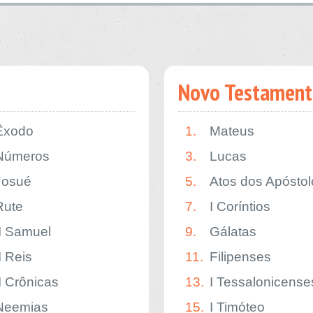
Novo Testament
Êxodo
1.
Mateus
Números
3.
Lucas
Josué
5.
Atos dos Apóstol
Rute
7.
I Coríntios
II Samuel
9.
Gálatas
I Reis
11.
Filipenses
II Crônicas
13.
I Tessalonicense
Neemias
15.
I Timóteo