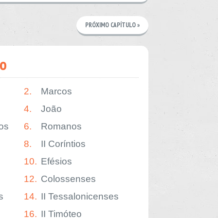
PRÓXIMO CAPÍTULO »
o
2.
Marcos
4.
João
os
6.
Romanos
8.
II Coríntios
10.
Efésios
12.
Colossenses
s
14.
II Tessalonicenses
16.
II Timóteo