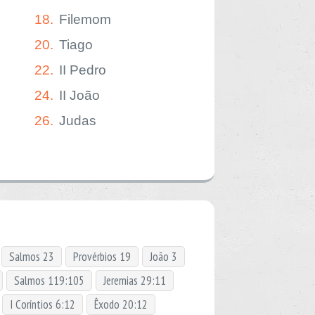
18.
Filemom
20.
Tiago
22.
II Pedro
24.
II João
26.
Judas
Salmos 23
Provérbios 19
João 3
Salmos 119:105
Jeremias 29:11
I Coríntios 6:12
Êxodo 20:12