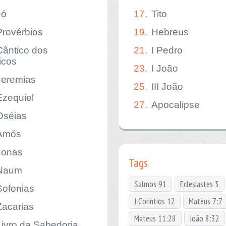
Jó
17.
Tito
Provérbios
19.
Hebreus
Cântico dos
21.
I Pedro
icos
23.
I João
Jeremias
25.
III João
Ezequiel
27.
Apocalipse
Oséias
Amós
Jonas
Tags
Naum
Salmos 91
Eclesiastes 3
Sofonias
I Coríntios 12
Mateus 7:7
Zacarias
Mateus 11:28
João 8:32
Livro da Sabedoria