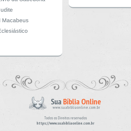
Judite
II Macabeus
Eclesiástico
Sua
Bíblia Online
www.suabibliaonline.com.br
Todos os Direitos reservados
https://www.suabibliaonline.com.br