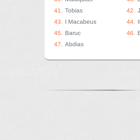
41.
Tobias
42.
43.
I Macabeus
44.
45.
Baruc
46.
47.
Abdias