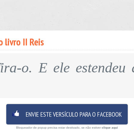
 livro II Reis
Tira-o. E ele estendeu
ENVIE ESTE VERSÍCULO PARA O FACEBOOK
Bloqueador de popup precisa estar destivado, se não estiver
clique aqui