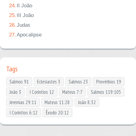
24.
II João
25.
III João
26.
Judas
27.
Apocalipse
Tags
Salmos 91
Eclesiastes 3
Salmos 23
Provérbios 19
João 3
I Coríntios 12
Mateus 7:7
Salmos 119:105
Jeremias 29:11
Mateus 11:28
João 8:32
I Coríntios 6:12
Êxodo 20:12