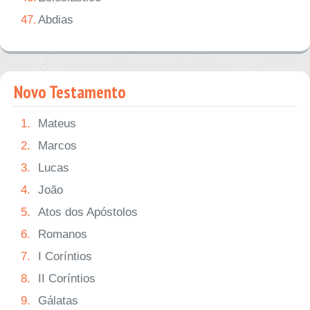
47.
Abdias
Novo Testamento
1.
Mateus
2.
Marcos
3.
Lucas
4.
João
5.
Atos dos Apóstolos
6.
Romanos
7.
I Coríntios
8.
II Coríntios
9.
Gálatas