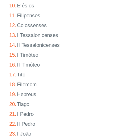
10.
Efésios
11.
Filipenses
12.
Colossenses
13.
I Tessalonicenses
14.
II Tessalonicenses
15.
I Timóteo
16.
II Timóteo
17.
Tito
18.
Filemom
19.
Hebreus
20.
Tiago
21.
I Pedro
22.
II Pedro
23.
I João