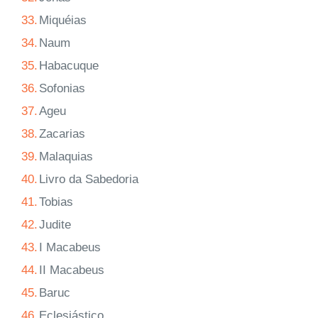
33.
Miquéias
34.
Naum
35.
Habacuque
36.
Sofonias
37.
Ageu
38.
Zacarias
39.
Malaquias
40.
Livro da Sabedoria
41.
Tobias
42.
Judite
43.
I Macabeus
44.
II Macabeus
45.
Baruc
46.
Eclesiástico