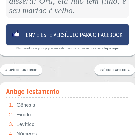
dissera: Ora, ela não tem filho, e
seu marido é velho.
ENVIE ESTE VERSÍCULO PARA O FACEBOOK
Bloqueador de popup precisa estar destivado, se não estiver
clique aqui
« CAPÍTULO ANTERIOR
PRÓXIMO CAPÍTULO »
Antigo Testamento
1.
Gênesis
2.
Êxodo
3.
Levítico
4.
Números