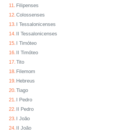
11.
Filipenses
12.
Colossenses
13.
I Tessalonicenses
14.
II Tessalonicenses
15.
I Timóteo
16.
II Timóteo
17.
Tito
18.
Filemom
19.
Hebreus
20.
Tiago
21.
I Pedro
22.
II Pedro
23.
I João
24.
II João