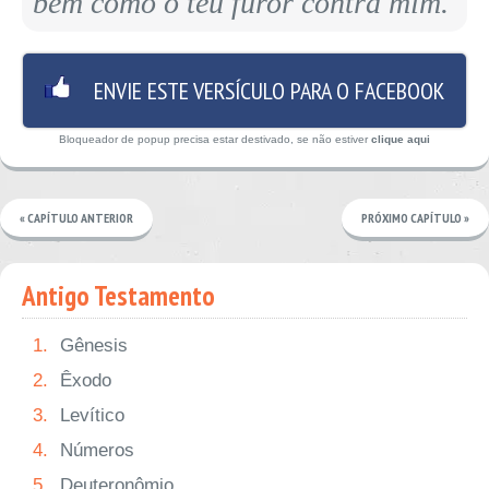
bem como o teu furor contra mim.
ENVIE ESTE VERSÍCULO PARA O FACEBOOK
Bloqueador de popup precisa estar destivado, se não estiver
clique aqui
« CAPÍTULO ANTERIOR
PRÓXIMO CAPÍTULO »
Antigo Testamento
1.
Gênesis
2.
Êxodo
3.
Levítico
4.
Números
5.
Deuteronômio