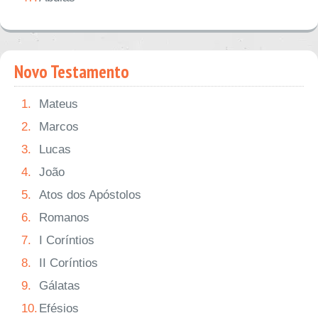
Novo Testamento
1.
Mateus
2.
Marcos
3.
Lucas
4.
João
5.
Atos dos Apóstolos
6.
Romanos
7.
I Coríntios
8.
II Coríntios
9.
Gálatas
10.
Efésios