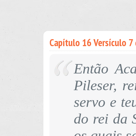
Capítulo 16 Versículo 7 d
Então Aca
Pileser, r
servo e te
do rei da 
os quais s