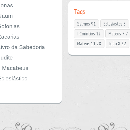
Jonas
Tags
Naum
Salmos 91
Eclesiastes 3
Sofonias
I Coríntios 12
Mateus 7:7
Zacarias
Mateus 11:28
João 8:32
Livro da Sabedoria
Judite
II Macabeus
Eclesiástico