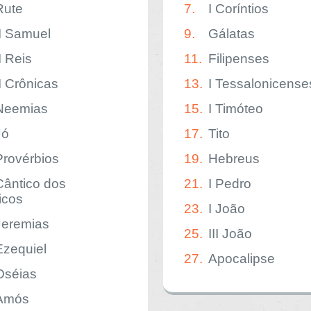
Rute
7.
I Coríntios
II Samuel
9.
Gálatas
I Reis
11.
Filipenses
II Crônicas
13.
I Tessalonicense
Neemias
15.
I Timóteo
Jó
17.
Tito
Provérbios
19.
Hebreus
Cântico dos
21.
I Pedro
icos
23.
I João
Jeremias
25.
III João
Ezequiel
27.
Apocalipse
Oséias
Amós