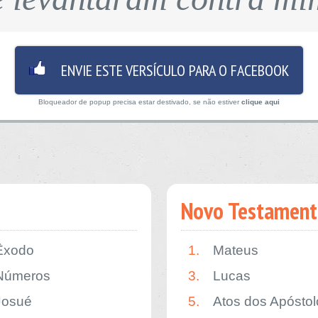
ENVIE ESTE VERSÍCULO PARA O FACEBOOK
Bloqueador de popup precisa estar destivado, se não estiver
clique aqui
Novo Testament
Êxodo
1.
Mateus
Números
3.
Lucas
Josué
5.
Atos dos Apóstol