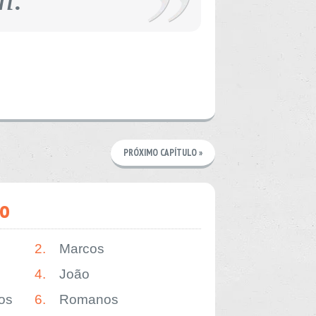
PRÓXIMO CAPÍTULO »
o
2.
Marcos
4.
João
os
6.
Romanos