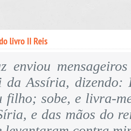
o livro II Reis
z enviou mensageiros 
ei da Assíria, dizendo:
u filho; sobe, e livra-
Síria, e das mãos do rei
e levantaram contra mi