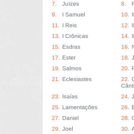
7.
Juízes
8.
9.
I Samuel
10.
11.
I Reis
12.
I
13.
I Crônicas
14.
15.
Esdras
16.
17.
Ester
18.
19.
Salmos
20.
21.
Eclesiastes
22.
Cânt
23.
Isaías
24.
25.
Lamentações
26.
27.
Daniel
28.
29.
Joel
30.