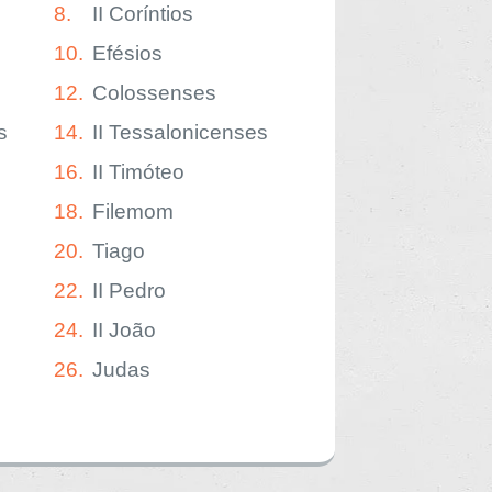
8.
II Coríntios
10.
Efésios
12.
Colossenses
s
14.
II Tessalonicenses
16.
II Timóteo
18.
Filemom
20.
Tiago
22.
II Pedro
24.
II João
26.
Judas