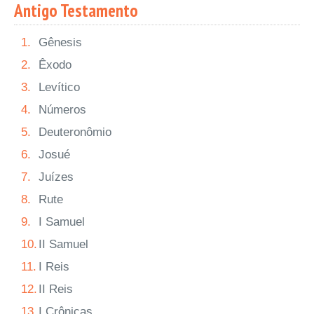
Antigo Testamento
1.
Gênesis
2.
Êxodo
3.
Levítico
4.
Números
5.
Deuteronômio
6.
Josué
7.
Juízes
8.
Rute
9.
I Samuel
10.
II Samuel
11.
I Reis
12.
II Reis
13.
I Crônicas