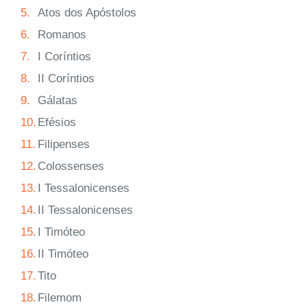
5.
Atos dos Apóstolos
6.
Romanos
7.
I Coríntios
8.
II Coríntios
9.
Gálatas
10.
Efésios
11.
Filipenses
12.
Colossenses
13.
I Tessalonicenses
14.
II Tessalonicenses
15.
I Timóteo
16.
II Timóteo
17.
Tito
18.
Filemom