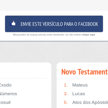
ENVIE ESTE VERSÍCULO PARA O FACEBOOK
Bloqueador de popup precisa estar destivado, se não estiver
clique aqui
Novo Testament
Êxodo
1.
Mateus
Números
3.
Lucas
Josué
5.
Atos dos Apóstol