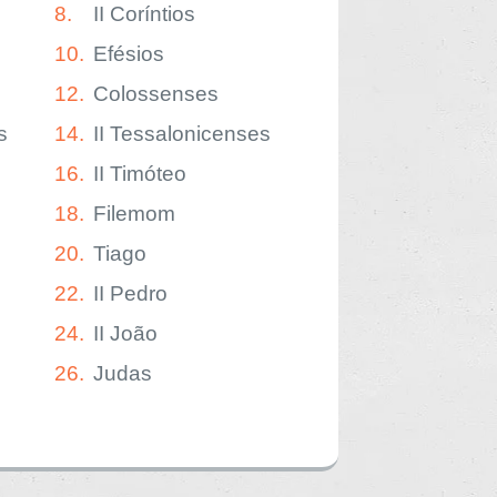
8.
II Coríntios
10.
Efésios
12.
Colossenses
s
14.
II Tessalonicenses
16.
II Timóteo
18.
Filemom
20.
Tiago
22.
II Pedro
24.
II João
26.
Judas