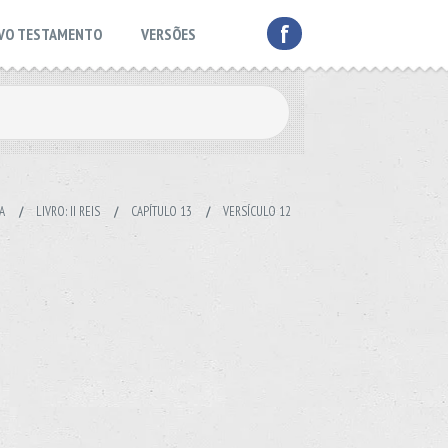
f
VO TESTAMENTO
VERSÕES
A
/
LIVRO: II REIS
/
CAPÍTULO 13
/
VERSÍCULO 12