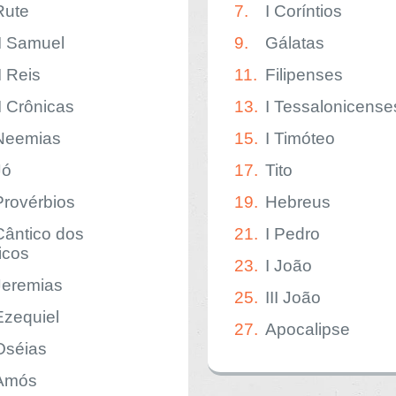
Rute
7.
I Coríntios
II Samuel
9.
Gálatas
I Reis
11.
Filipenses
II Crônicas
13.
I Tessalonicense
Neemias
15.
I Timóteo
Jó
17.
Tito
Provérbios
19.
Hebreus
Cântico dos
21.
I Pedro
icos
23.
I João
Jeremias
25.
III João
Ezequiel
27.
Apocalipse
Oséias
Amós