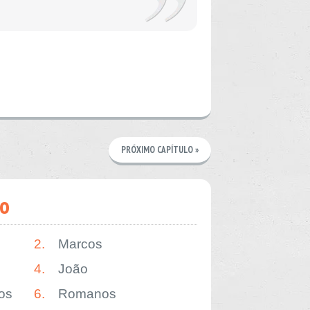
PRÓXIMO CAPÍTULO »
o
2.
Marcos
4.
João
os
6.
Romanos