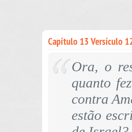
Capítulo 13 Versículo 12 
Ora, o re
quanto fez
contra Ama
estão escr
de Israel?