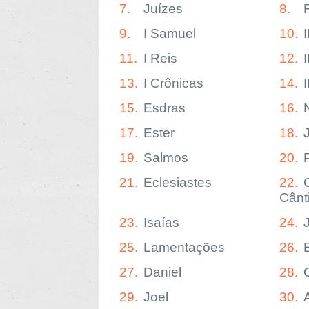
7.
Juízes
8.
9.
I Samuel
10.
11.
I Reis
12.
I
13.
I Crônicas
14.
15.
Esdras
16.
17.
Ester
18.
19.
Salmos
20.
21.
Eclesiastes
22.
Cânt
23.
Isaías
24.
25.
Lamentações
26.
27.
Daniel
28.
29.
Joel
30.