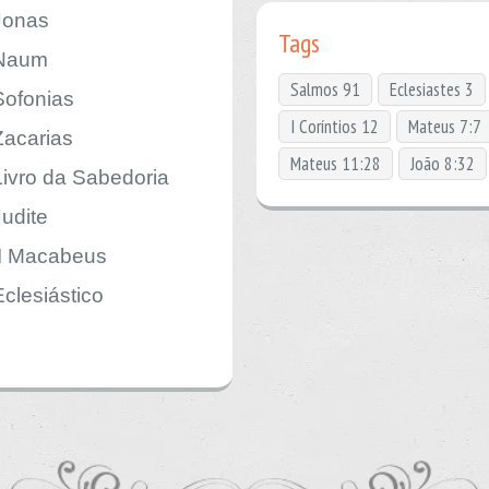
Jonas
Tags
Naum
Salmos 91
Eclesiastes 3
Sofonias
I Coríntios 12
Mateus 7:7
Zacarias
Mateus 11:28
João 8:32
Livro da Sabedoria
Judite
II Macabeus
Eclesiástico