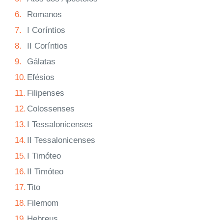
6.
Romanos
7.
I Coríntios
8.
II Coríntios
9.
Gálatas
10.
Efésios
11.
Filipenses
12.
Colossenses
13.
I Tessalonicenses
14.
II Tessalonicenses
15.
I Timóteo
16.
II Timóteo
17.
Tito
18.
Filemom
19.
Hebreus