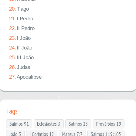
20.
Tiago
21.
I Pedro
22.
II Pedro
23.
I João
24.
II João
25.
III João
26.
Judas
27.
Apocalipse
Tags
Salmos 91
Eclesiastes 3
Salmos 23
Provérbios 19
João 3
I Coríntios 12
Mateus 7:7
Salmos 119:105