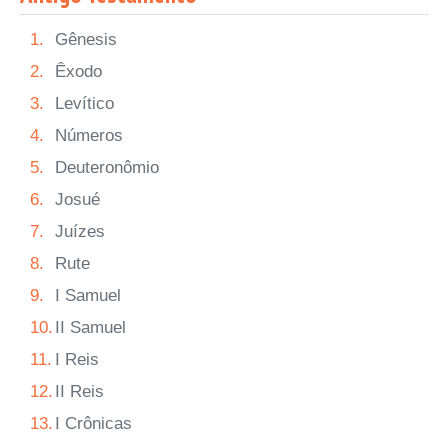
1.
Gênesis
2.
Êxodo
3.
Levítico
4.
Números
5.
Deuteronômio
6.
Josué
7.
Juízes
8.
Rute
9.
I Samuel
10.
II Samuel
11.
I Reis
12.
II Reis
13.
I Crônicas