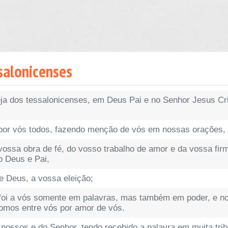
ssalonicenses
reja dos tessalonicenses, em Deus Pai e no Senhor Jesus Cr
or vós todos, fazendo menção de vós em nossas orações,
ossa obra de fé, do vosso trabalho de amor e da vossa fi
o Deus e Pai,
 Deus, a vossa eleição;
foi a vós somente em palavras, mas também em poder, e no
omos entre vós por amor de vós.
 nossos e do Senhor, tendo recebido a palavra em muita tri