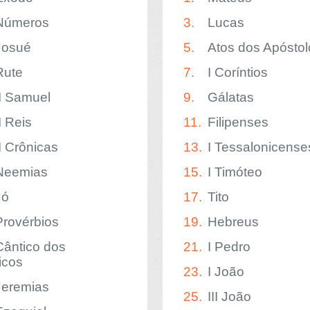
Números
3.
Lucas
Josué
5.
Atos dos Apóstol
Rute
7.
I Coríntios
II Samuel
9.
Gálatas
I Reis
11.
Filipenses
II Crônicas
13.
I Tessalonicense
Neemias
15.
I Timóteo
Jó
17.
Tito
Provérbios
19.
Hebreus
Cântico dos
21.
I Pedro
icos
23.
I João
Jeremias
25.
III João