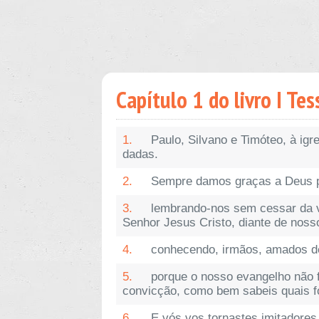
Capítulo 1 do livro I Te
1.
Paulo, Silvano e Timóteo, à ig
dadas.
2.
Sempre damos graças a Deus p
3.
lembrando-nos sem cessar da v
Senhor Jesus Cristo, diante de noss
4.
conhecendo, irmãos, amados de
5.
porque o nosso evangelho não 
convicção, como bem sabeis quais f
6.
E vós vos tornastes imitadores