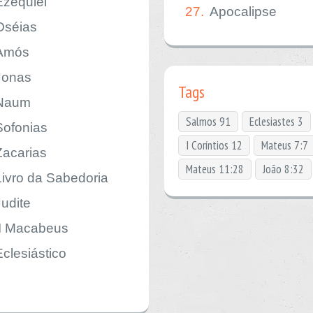
Ezequiel
27.
Apocalipse
Oséias
Amós
Jonas
Tags
Naum
Salmos 91
Eclesiastes 3
Sofonias
I Coríntios 12
Mateus 7:7
Zacarias
Mateus 11:28
João 8:32
Livro da Sabedoria
Judite
II Macabeus
Eclesiástico