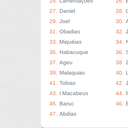
25.
Lamentações
26.
27.
Daniel
28.
29.
Joel
30.
31.
Obadias
32.
33.
Miquéias
34.
35.
Habacuque
36.
37.
Ageu
38.
39.
Malaquias
40.
41.
Tobias
42.
43.
I Macabeus
44.
45.
Baruc
46.
47.
Abdias