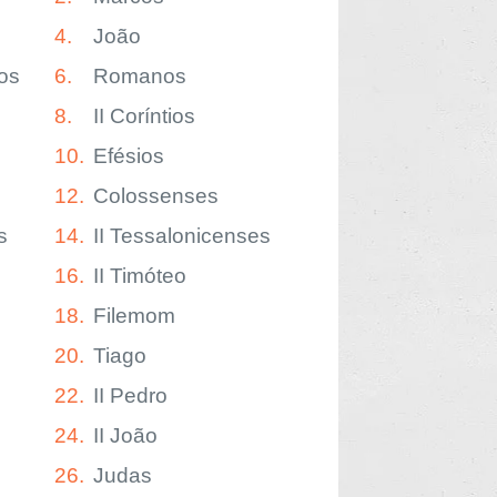
4.
João
os
6.
Romanos
8.
II Coríntios
10.
Efésios
12.
Colossenses
s
14.
II Tessalonicenses
16.
II Timóteo
18.
Filemom
20.
Tiago
22.
II Pedro
24.
II João
26.
Judas