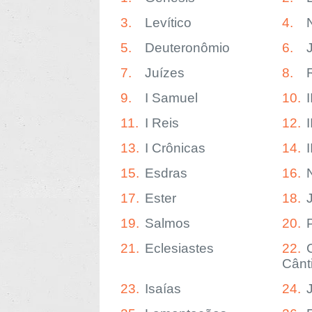
3.
Levítico
4.
5.
Deuteronômio
6.
7.
Juízes
8.
9.
I Samuel
10.
11.
I Reis
12.
I
13.
I Crônicas
14.
15.
Esdras
16.
17.
Ester
18.
19.
Salmos
20.
21.
Eclesiastes
22.
Cânt
23.
Isaías
24.