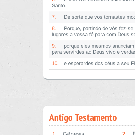
Santo.
7.
De sorte que vos tornastes mod
8.
Porque, partindo de vós fez-s
lugares a vossa fé para com Deus se
9.
porque eles mesmos anunciam d
para servirdes ao Deus vivo e verdad
10.
e esperardes dos céus a seu Fil
Antigo Testamento
1.
Gênesis
2.