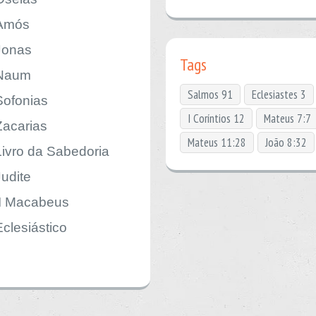
Amós
Jonas
Tags
Naum
Salmos 91
Eclesiastes 3
Sofonias
I Coríntios 12
Mateus 7:7
Zacarias
Mateus 11:28
João 8:32
Livro da Sabedoria
Judite
II Macabeus
Eclesiástico