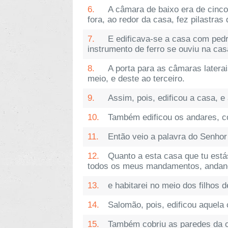
6.
A câmara de baixo era de cinco
fora, ao redor da casa, fez pilastra
7.
E edificava-se a casa com ped
instrumento de ferro se ouviu na ca
8.
A porta para as câmaras latera
meio, e deste ao terceiro.
9.
Assim, pois, edificou a casa, 
10.
Também edificou os andares, co
11.
Então veio a palavra do Senhor
12.
Quanto a esta casa que tu está
todos os meus mandamentos, andando 
13.
e habitarei no meio dos filhos 
14.
Salomão, pois, edificou aquela
15.
Também cobriu as paredes da ca