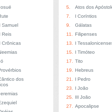
Josué
5.
Atos dos Apóstol
Rute
7.
I Coríntios
II Samuel
9.
Gálatas
I Reis
11.
Filipenses
II Crônicas
13.
I Tessalonicense
Neemias
15.
I Timóteo
Jó
17.
Tito
Provérbios
19.
Hebreus
Cântico dos
21.
I Pedro
icos
23.
I João
Jeremias
25.
III João
Ezequiel
27.
Apocalipse
Oséias