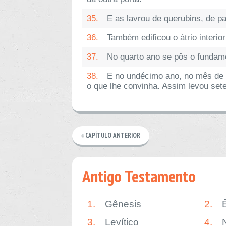
35.
E as lavrou de querubins, de p
36.
Também edificou o átrio interi
37.
No quarto ano se pôs o fundam
38.
E no undécimo ano, no mês de 
o que lhe convinha. Assim levou sete
« CAPÍTULO ANTERIOR
Antigo Testamento
1.
Gênesis
2.
3.
Levítico
4.