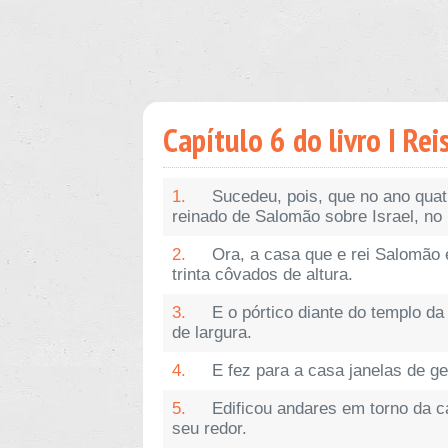
Capítulo 6 do livro I Rei
1.
Sucedeu, pois, que no ano quatr
reinado de Salomão sobre Israel, no
2.
Ora, a casa que e rei Salomão 
trinta côvados de altura.
3.
E o pórtico diante do templo d
de largura.
4.
E fez para a casa janelas de ge
5.
Edificou andares em torno da c
seu redor.