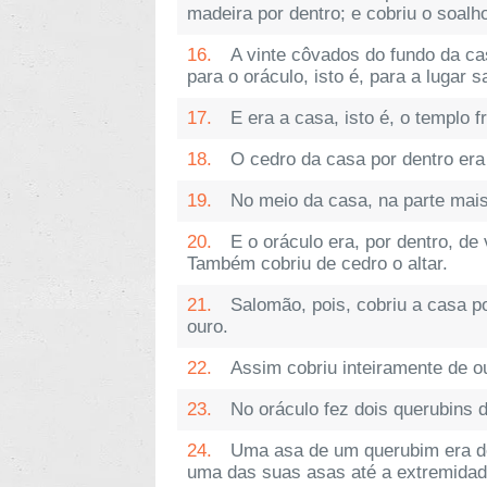
madeira por dentro; e cobriu o soalh
16.
A vinte côvados do fundo da cas
para o oráculo, isto é, para a lugar 
17.
E era a casa, isto é, o templo 
18.
O cedro da casa por dentro era
19.
No meio da casa, na parte mais 
20.
E o oráculo era, por dentro, de
Também cobriu de cedro o altar.
21.
Salomão, pois, cobriu a casa p
ouro.
22.
Assim cobriu inteiramente de ou
23.
No oráculo fez dois querubins 
24.
Uma asa de um querubim era de
uma das suas asas até a extremidad