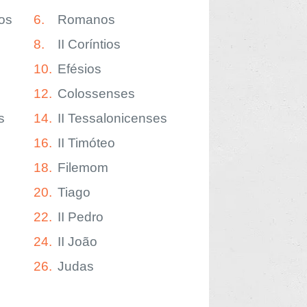
os
6.
Romanos
8.
II Coríntios
10.
Efésios
12.
Colossenses
s
14.
II Tessalonicenses
16.
II Timóteo
18.
Filemom
20.
Tiago
22.
II Pedro
24.
II João
26.
Judas