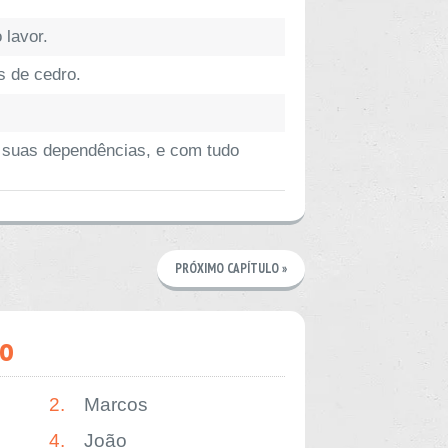
 lavor.
s de cedro.
s suas dependências, e com tudo
PRÓXIMO CAPÍTULO »
o
2.
Marcos
4.
João