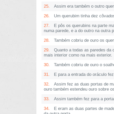
25.
Assim era também o outro que
26.
Um querubim tinha dez côvados
27.
E pôs os querubins na parte ma
numa parede, e a do outro na outra 
28.
Também cobriu de ouro os quer
29.
Quanto a todas as paredes da c
mais interior como na mais exterior.
30.
Também cobriu de ouro o soalho
31.
E para a entrada do oráculo fez
32.
Assim fez as duas portas de mad
ouro também estendeu ouro sobre os
33.
Assim também fez para a porta 
34.
E eram as duas partes de made
da outra porta.