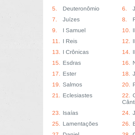
5.
Deuteronômio
6.
7.
Juízes
8.
9.
I Samuel
10.
11.
I Reis
12.
I
13.
I Crônicas
14.
15.
Esdras
16.
17.
Ester
18.
19.
Salmos
20.
21.
Eclesiastes
22.
Cânt
23.
Isaías
24.
25.
Lamentações
26.
27.
Daniel
28.