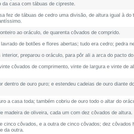
o da casa com tábuas de cipreste.
a fez de tábuas de cedro uma divisão, de altura igual à do t
santíssimo.
fronteiro ao oráculo, de quarenta côvados de comprido.
 lavrado de botões e flores abertas; tudo era cedro; pedra 
interior, preparou o oráculo, para pôr ali a arca do pacto d
 vinte côvados de comprimento, vinte de largura e vinte de al
or dentro de ouro puro; e estendeu cadeias de ouro diante d
ro a casa toda; também cobriu de ouro todo o altar do orác
de madeira de oliveira, cada um com dez côvados de altura.
 cinco côvados, e a outra de cinco côvados; dez côvados 
e da outra.