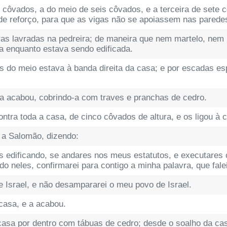
 côvados, a do meio de seis côvados, e a terceira de sete c
s de reforço, para que as vigas não se apoiassem nas parede
ras lavradas na pedreira; de maneira que nem martelo, nem
sa enquanto estava sendo edificada.
is do meio estava à banda direita da casa; e por escadas es
e a acabou, cobrindo-a com traves e pranchas de cedro.
ntra toda a casa, de cinco côvados de altura, e os ligou à
 a Salomão, dizendo:
s edificando, se andares nos meus estatutos, e executares
neles, confirmarei para contigo a minha palavra, que falei 
de Israel, e não desampararei o meu povo de Israel.
 casa, e a acabou.
sa por dentro com tábuas de cedro; desde o soalho da casa