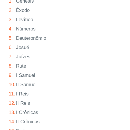
1.
Gênesis
2.
Êxodo
3.
Levítico
4.
Números
5.
Deuteronômio
6.
Josué
7.
Juízes
8.
Rute
9.
I Samuel
10.
II Samuel
11.
I Reis
12.
II Reis
13.
I Crônicas
14.
II Crônicas