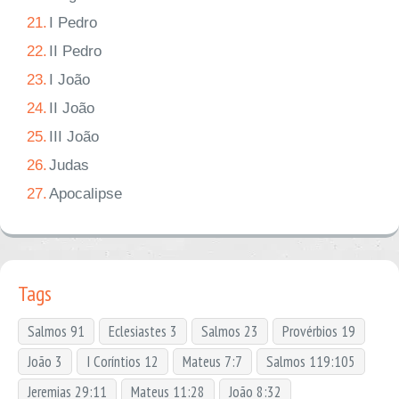
21.
I Pedro
22.
II Pedro
23.
I João
24.
II João
25.
III João
26.
Judas
27.
Apocalipse
Tags
Salmos 91
Eclesiastes 3
Salmos 23
Provérbios 19
João 3
I Coríntios 12
Mateus 7:7
Salmos 119:105
Jeremias 29:11
Mateus 11:28
João 8:32