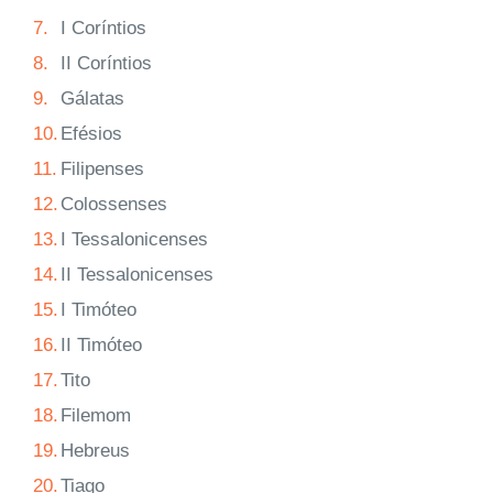
7.
I Coríntios
8.
II Coríntios
9.
Gálatas
10.
Efésios
11.
Filipenses
12.
Colossenses
13.
I Tessalonicenses
14.
II Tessalonicenses
15.
I Timóteo
16.
II Timóteo
17.
Tito
18.
Filemom
19.
Hebreus
20.
Tiago