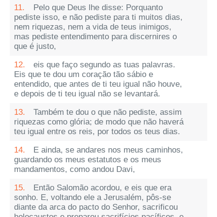
11.
Pelo que Deus lhe disse: Porquanto
pediste isso, e não pediste para ti muitos dias,
nem riquezas, nem a vida de teus inimigos,
mas pediste entendimento para discernires o
que é justo,
12.
eis que faço segundo as tuas palavras.
Eis que te dou um coração tão sábio e
entendido, que antes de ti teu igual não houve,
e depois de ti teu igual não se levantará.
13.
Também te dou o que não pediste, assim
riquezas como glória; de modo que não haverá
teu igual entre os reis, por todos os teus dias.
14.
E ainda, se andares nos meus caminhos,
guardando os meus estatutos e os meus
mandamentos, como andou Davi,
15.
Então Salomão acordou, e eis que era
sonho. E, voltando ele a Jerusalém, pôs-se
diante da arca do pacto do Senhor, sacrificou
holocaustos e preparou sacrifícios pacíficos, e