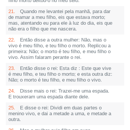
filho morto deitou-o no meu seio.
21.
Quando me levantei pela manhã, para dar
de mamar a meu filho, eis que estava morto;
mas, atentando eu para ele à luz do dia, eis que
não era o filho que me nascera.
22.
Então disse a outra mulher: Não, mas o
vivo é meu filho, e teu filho o morto. Replicou a
primeira: Não; o morto é teu filho, e meu filho o
vivo. Assim falaram perante o rei.
23.
Então disse o rei: Esta diz : Este que vive
é meu filho, e teu filho o morto; e esta outra diz:
Não; o morto é teu filho, e meu filho o vivo.
24.
Disse mais o rei: Trazei-me uma espada.
E trouxeram uma espada diante dele.
25.
E disse o rei: Dividi em duas partes o
menino vivo, e dai a metade a uma, e metade a
outra.