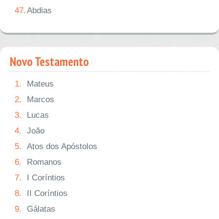
47.
Abdias
Novo Testamento
1.
Mateus
2.
Marcos
3.
Lucas
4.
João
5.
Atos dos Apóstolos
6.
Romanos
7.
I Coríntios
8.
II Coríntios
9.
Gálatas