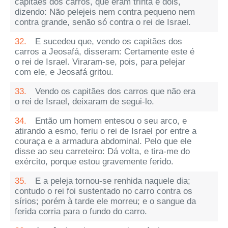
capitães dos carros, que eram trinta e dois,
dizendo: Não pelejeis nem contra pequeno nem
contra grande, senão só contra o rei de Israel.
32.
E sucedeu que, vendo os capitães dos
carros a Jeosafá, disseram: Certamente este é
o rei de Israel. Viraram-se, pois, para pelejar
com ele, e Jeosafá gritou.
33.
Vendo os capitães dos carros que não era
o rei de Israel, deixaram de segui-lo.
34.
Então um homem entesou o seu arco, e
atirando a esmo, feriu o rei de Israel por entre a
couraça e a armadura abdominal. Pelo que ele
disse ao seu carreteiro: Dá volta, e tira-me do
exército, porque estou gravemente ferido.
35.
E a peleja tornou-se renhida naquele dia;
contudo o rei foi sustentado no carro contra os
sírios; porém à tarde ele morreu; e o sangue da
ferida corria para o fundo do carro.