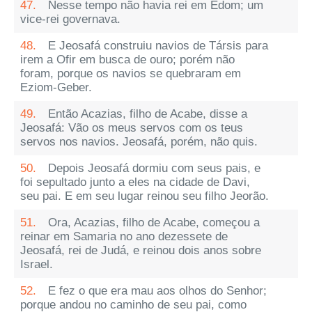
47.
Nesse tempo não havia rei em Edom; um
vice-rei governava.
48.
E Jeosafá construiu navios de Társis para
irem a Ofir em busca de ouro; porém não
foram, porque os navios se quebraram em
Eziom-Geber.
49.
Então Acazias, filho de Acabe, disse a
Jeosafá: Vão os meus servos com os teus
servos nos navios. Jeosafá, porém, não quis.
50.
Depois Jeosafá dormiu com seus pais, e
foi sepultado junto a eles na cidade de Davi,
seu pai. E em seu lugar reinou seu filho Jeorão.
51.
Ora, Acazias, filho de Acabe, começou a
reinar em Samaria no ano dezessete de
Jeosafá, rei de Judá, e reinou dois anos sobre
Israel.
52.
E fez o que era mau aos olhos do Senhor;
porque andou no caminho de seu pai, como