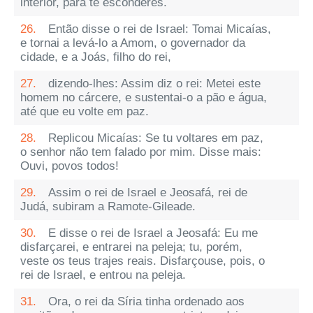
interior, para te esconderes.
26.
Então disse o rei de Israel: Tomai Micaías,
e tornai a levá-lo a Amom, o governador da
cidade, e a Joás, filho do rei,
27.
dizendo-lhes: Assim diz o rei: Metei este
homem no cárcere, e sustentai-o a pão e água,
até que eu volte em paz.
28.
Replicou Micaías: Se tu voltares em paz,
o senhor não tem falado por mim. Disse mais:
Ouvi, povos todos!
29.
Assim o rei de Israel e Jeosafá, rei de
Judá, subiram a Ramote-Gileade.
30.
E disse o rei de Israel a Jeosafá: Eu me
disfarçarei, e entrarei na peleja; tu, porém,
veste os teus trajes reais. Disfarçouse, pois, o
rei de Israel, e entrou na peleja.
31.
Ora, o rei da Síria tinha ordenado aos