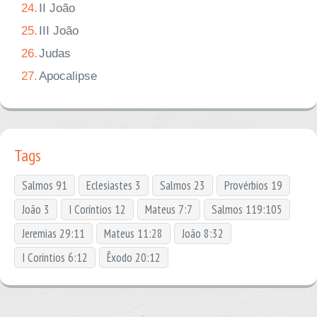
24.
II João
25.
III João
26.
Judas
27.
Apocalipse
Tags
Salmos 91
Eclesiastes 3
Salmos 23
Provérbios 19
João 3
I Coríntios 12
Mateus 7:7
Salmos 119:105
Jeremias 29:11
Mateus 11:28
João 8:32
I Coríntios 6:12
Êxodo 20:12