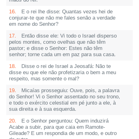
16.
E o rei lhe disse: Quantas vezes hei de
conjurar-te que não me fales senão a verdade
em nome do Senhor?
17.
Então disse ele: Vi todo o Israel disperso
pelos montes, como ovelhas que não têm
pastor; e disse o Senhor: Estes não têm
senhor; torne cada um em paz para sua casa.
18.
Disse o rei de Israel a Jeosafá: Não te
disse eu que ele não profetizaria o bem a meu
respeito, mas somente o mal?
19.
Micaías prosseguiu: Ouve, pois, a palavra
do Senhor! Vi o Senhor assentado no seu trono,
e todo o exército celestial em pé junto a ele, à
sua direita e à sua esquerda.
20.
E o Senhor perguntou: Quem induzirá
Acabe a subir, para que caia em Ramote-
Gileade? E um respondia de um modo, e outro