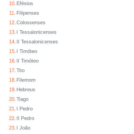
10.
Efésios
11.
Filipenses
12.
Colossenses
13.
I Tessalonicenses
14.
II Tessalonicenses
15.
I Timóteo
16.
II Timóteo
17.
Tito
18.
Filemom
19.
Hebreus
20.
Tiago
21.
I Pedro
22.
II Pedro
23.
I João