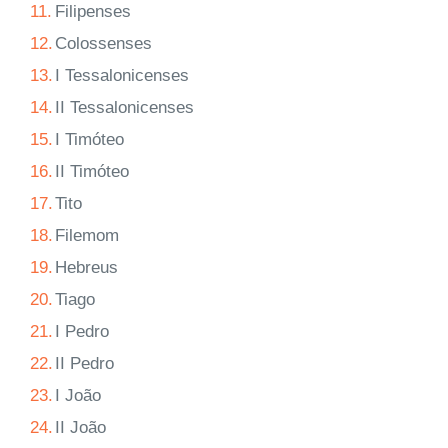
11.
Filipenses
12.
Colossenses
13.
I Tessalonicenses
14.
II Tessalonicenses
15.
I Timóteo
16.
II Timóteo
17.
Tito
18.
Filemom
19.
Hebreus
20.
Tiago
21.
I Pedro
22.
II Pedro
23.
I João
24.
II João