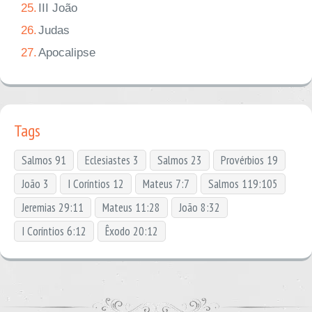
25.
III João
26.
Judas
27.
Apocalipse
Tags
Salmos 91
Eclesiastes 3
Salmos 23
Provérbios 19
João 3
I Coríntios 12
Mateus 7:7
Salmos 119:105
Jeremias 29:11
Mateus 11:28
João 8:32
I Coríntios 6:12
Êxodo 20:12