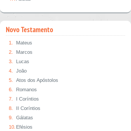
Novo Testamento
1.
Mateus
2.
Marcos
3.
Lucas
4.
João
5.
Atos dos Apóstolos
6.
Romanos
7.
I Coríntios
8.
II Coríntios
9.
Gálatas
10.
Efésios