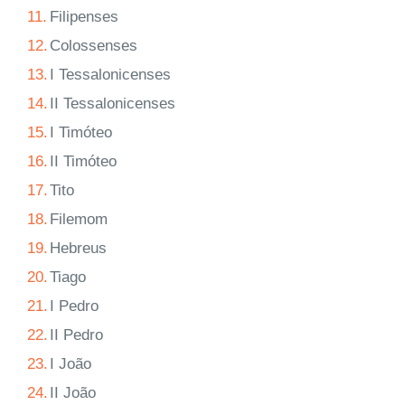
11.
Filipenses
12.
Colossenses
13.
I Tessalonicenses
14.
II Tessalonicenses
15.
I Timóteo
16.
II Timóteo
17.
Tito
18.
Filemom
19.
Hebreus
20.
Tiago
21.
I Pedro
22.
II Pedro
23.
I João
24.
II João