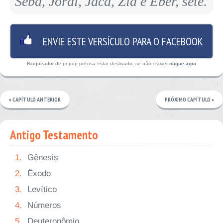
Sebá, Jorai, Jacã, Ziá e Eber, sete.
ENVIE ESTE VERSÍCULO PARA O FACEBOOK
Bloqueador de popup precisa estar destivado, se não estiver
clique aqui
« CAPÍTULO ANTERIOR
PRÓXIMO CAPÍTULO »
Antigo Testamento
1.
Gênesis
2.
Êxodo
3.
Levítico
4.
Números
5.
Deuteronômio