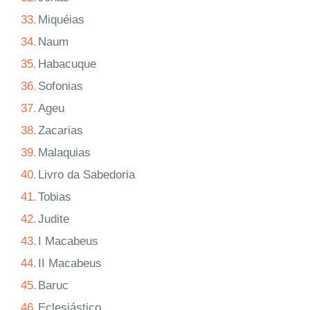
33.
Miquéias
34.
Naum
35.
Habacuque
36.
Sofonias
37.
Ageu
38.
Zacarias
39.
Malaquias
40.
Livro da Sabedoria
41.
Tobias
42.
Judite
43.
I Macabeus
44.
II Macabeus
45.
Baruc
46.
Eclesiástico