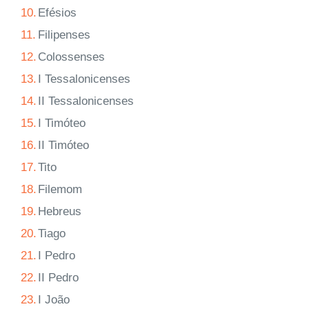
10.
Efésios
11.
Filipenses
12.
Colossenses
13.
I Tessalonicenses
14.
II Tessalonicenses
15.
I Timóteo
16.
II Timóteo
17.
Tito
18.
Filemom
19.
Hebreus
20.
Tiago
21.
I Pedro
22.
II Pedro
23.
I João