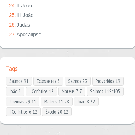
24.
II João
25.
III João
26.
Judas
27.
Apocalipse
Tags
Salmos 91
Eclesiastes 3
Salmos 23
Provérbios 19
João 3
I Coríntios 12
Mateus 7:7
Salmos 119:105
Jeremias 29:11
Mateus 11:28
João 8:32
I Coríntios 6:12
Êxodo 20:12