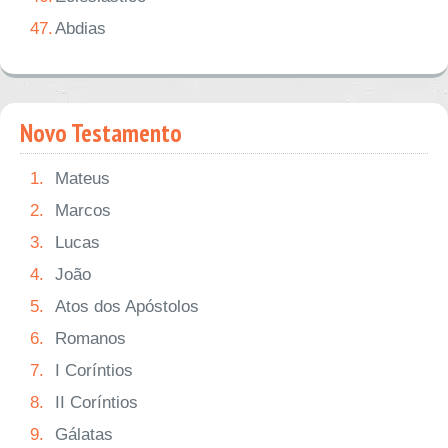
47.
Abdias
Novo Testamento
1.
Mateus
2.
Marcos
3.
Lucas
4.
João
5.
Atos dos Apóstolos
6.
Romanos
7.
I Coríntios
8.
II Coríntios
9.
Gálatas