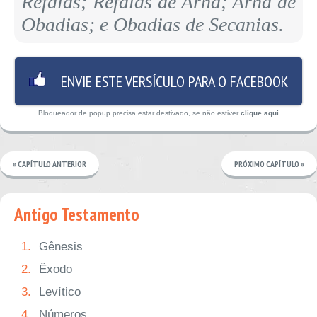
Refaías; Refaías de Arnã; Arnã de
Obadias; e Obadias de Secanias.
ENVIE ESTE VERSÍCULO PARA O FACEBOOK
Bloqueador de popup precisa estar destivado, se não estiver
clique aqui
« CAPÍTULO ANTERIOR
PRÓXIMO CAPÍTULO »
Antigo Testamento
1.
Gênesis
2.
Êxodo
3.
Levítico
4.
Números