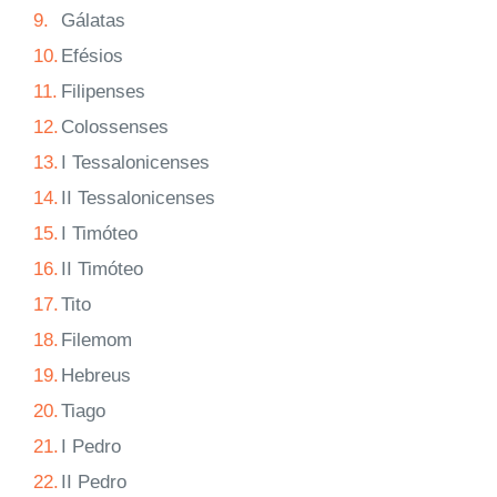
9.
Gálatas
10.
Efésios
11.
Filipenses
12.
Colossenses
13.
I Tessalonicenses
14.
II Tessalonicenses
15.
I Timóteo
16.
II Timóteo
17.
Tito
18.
Filemom
19.
Hebreus
20.
Tiago
21.
I Pedro
22.
II Pedro