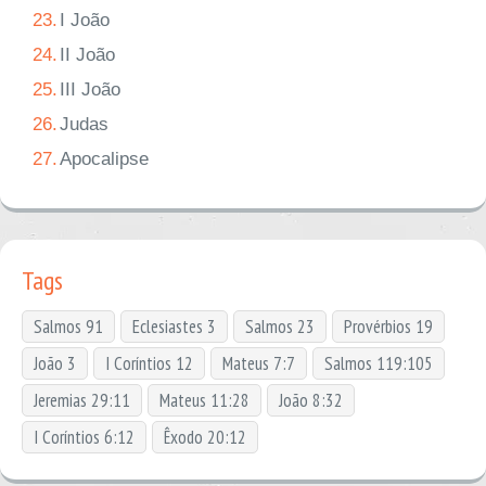
23.
I João
24.
II João
25.
III João
26.
Judas
27.
Apocalipse
Tags
Salmos 91
Eclesiastes 3
Salmos 23
Provérbios 19
João 3
I Coríntios 12
Mateus 7:7
Salmos 119:105
Jeremias 29:11
Mateus 11:28
João 8:32
I Coríntios 6:12
Êxodo 20:12