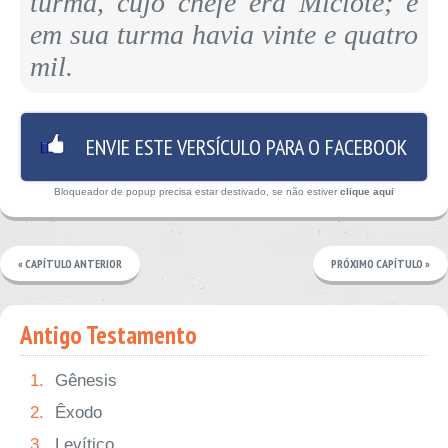
turma, cujo chefe era Miclote; e
em sua turma havia vinte e quatro
mil.
ENVIE ESTE VERSÍCULO PARA O FACEBOOK
Bloqueador de popup precisa estar destivado, se não estiver
clique aqui
« CAPÍTULO ANTERIOR
PRÓXIMO CAPÍTULO »
Antigo Testamento
1.
Gênesis
2.
Êxodo
3.
Levítico