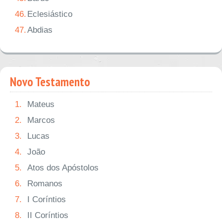
46.
Eclesiástico
47.
Abdias
Novo Testamento
1.
Mateus
2.
Marcos
3.
Lucas
4.
João
5.
Atos dos Apóstolos
6.
Romanos
7.
I Coríntios
8.
II Coríntios