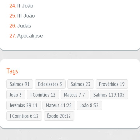
24.
II João
25.
III João
26.
Judas
27.
Apocalipse
Tags
Salmos 91
Eclesiastes 3
Salmos 23
Provérbios 19
João 3
I Coríntios 12
Mateus 7:7
Salmos 119:105
Jeremias 29:11
Mateus 11:28
João 8:32
I Coríntios 6:12
Êxodo 20:12