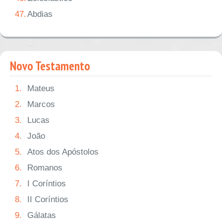
47.
Abdias
Novo Testamento
1.
Mateus
2.
Marcos
3.
Lucas
4.
João
5.
Atos dos Apóstolos
6.
Romanos
7.
I Coríntios
8.
II Coríntios
9.
Gálatas