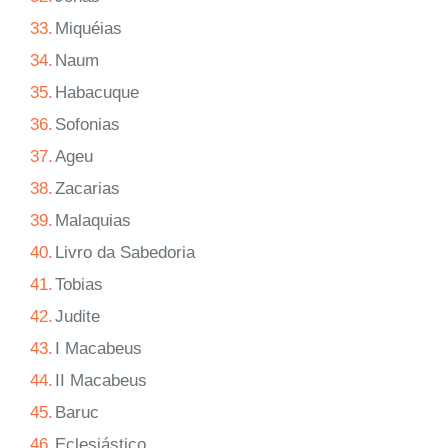
33.
Miquéias
34.
Naum
35.
Habacuque
36.
Sofonias
37.
Ageu
38.
Zacarias
39.
Malaquias
40.
Livro da Sabedoria
41.
Tobias
42.
Judite
43.
I Macabeus
44.
II Macabeus
45.
Baruc
46.
Eclesiástico