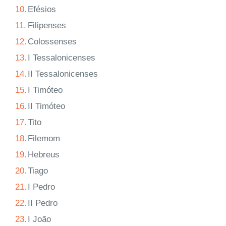
10.
Efésios
11.
Filipenses
12.
Colossenses
13.
I Tessalonicenses
14.
II Tessalonicenses
15.
I Timóteo
16.
II Timóteo
17.
Tito
18.
Filemom
19.
Hebreus
20.
Tiago
21.
I Pedro
22.
II Pedro
23.
I João